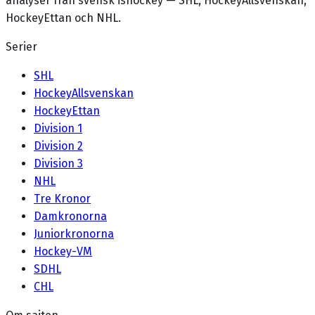
analyser från svensk ishockey — SHL, HockeyAllsvenskan,
HockeyEttan och NHL.
Serier
SHL
HockeyAllsvenskan
HockeyEttan
Division 1
Division 2
Division 3
NHL
Tre Kronor
Damkronorna
Juniorkronorna
Hockey-VM
SDHL
CHL