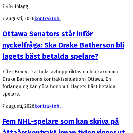
7 434
inlägg
7 augusti, 2026
kontrakt
nhl
Ottawa Senators står inför
nyckelfråga: Ska Drake Batherson bli
lagets bäst betalda spelare?
Efter Brady Tkachuks avhopp riktas nu blickarna mot
Drake Bathersons kontraktssituation i Ottawa. En
förlängning kan göra honom till lagets bäst betalda
spelare.
7 augusti, 2026
kontrakt
nhl
Fem NHL-spelare som kan skriva på
åttaårskontrakt innan tiden rinner ut