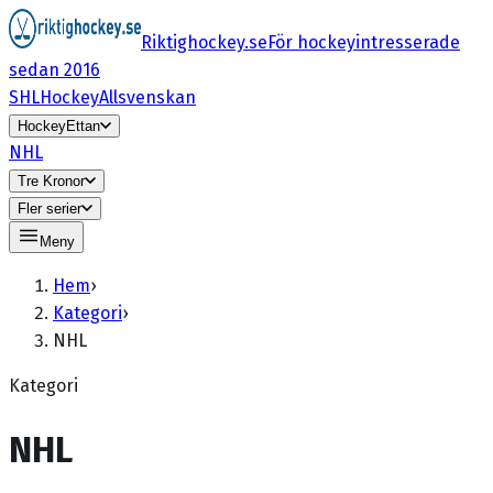
Riktighockey.se
För hockeyintresserade
sedan 2016
SHL
HockeyAllsvenskan
HockeyEttan
NHL
Tre Kronor
Fler serier
Meny
Hem
›
Kategori
›
NHL
Kategori
NHL