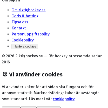
Om sajten
Om riktighockey.se
Odds & betting
Tipsa oss
Kontakt
Personuppgiftspolicy
Cookiepolicy
Hantera cookies
©
2026
Riktighockey.se
—
För hockeyintresserade sedan
2016
🍪
Vi använder cookies
Vi använder kakor för att sidan ska fungera och för
anonym statistik. Marknadsförings­kakor är avstängda
som standard. Läs mer i vår
cookiepolicy
.