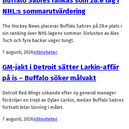
Buffalo Sabres rankas som 28:e lag i
NHL:s sommarutvärdering
The Hockey News placerar Buffalo Sabres på 28:e plats i
sin ranking över NHL-lagens sommar. Förlusten av Alex
Tuch och fyra backar väger tungt.
7 augusti, 2026
nhl
nyheter
GM-jakt i Detroit sätter Larkin-affär
på is – Buffalo söker målvakt
Detroit Red Wings sökande efter ny general manager
fördröjer en trejd av Dylan Larkin, medan Buffalo Sabres
fortsatt letar lösning i målet.
7 augusti, 2026
nhl
nyheter