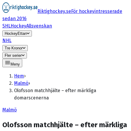
Riktighockey.se
För hockeyintresserade
sedan 2016
SHL
HockeyAllsvenskan
HockeyEttan
NHL
Tre Kronor
Fler serier
Meny
Hem
›
Malmö
›
Olofsson matchhjälte – efter märkliga
domarscenerna
Malmö
Olofsson matchhjälte – efter märkliga