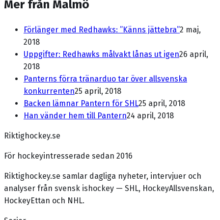
Mer från Malmö
Förlänger med Redhawks: ”Känns jättebra”
2 maj,
2018
Uppgifter: Redhawks målvakt lånas ut igen
26 april,
2018
Panterns förra tränarduo tar över allsvenska
konkurrenten
25 april, 2018
Backen lämnar Pantern för SHL
25 april, 2018
Han vänder hem till Pantern
24 april, 2018
Riktighockey.se
För hockeyintresserade sedan 2016
Riktighockey.se samlar dagliga nyheter, intervjuer och
analyser från svensk ishockey — SHL, HockeyAllsvenskan,
HockeyEttan och NHL.