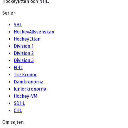
HockeyEttan och NHL.
Serier
SHL
HockeyAllsvenskan
HockeyEttan
Division 1
Division 2
Division 3
NHL
Tre Kronor
Damkronorna
Juniorkronorna
Hockey-VM
SDHL
CHL
Om sajten