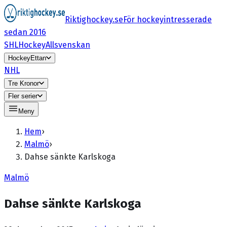
Riktighockey.se
För hockeyintresserade
sedan 2016
SHL
HockeyAllsvenskan
HockeyEttan
NHL
Tre Kronor
Fler serier
Meny
Hem
›
Malmö
›
Dahse sänkte Karlskoga
Malmö
Dahse sänkte Karlskoga