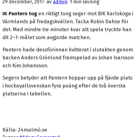
29 december, 2017
· av
admin
·
1 min läsning
IK Pantern tog
en riktigt tung seger mot BIK Karlskoga i
Värmlands på fredagskvällen. Tacka Robin Dahse för
det. Med mindre tre minuter kvar att spela tryckte han
dit 2–1-målet som avgjorde matchen.
Pantern hade dessförinnan kvitterat i slutakten genom
backen Anders Grönlund framspelad av Johan Ivarsson
och Kim Johansson.
Segern betyder att Pantern hoppar upp på fjärde plats
i hockeyallsvenskan fyra poäng efter de två översta
platserna i tabellen.
Källa: 24malmö.se