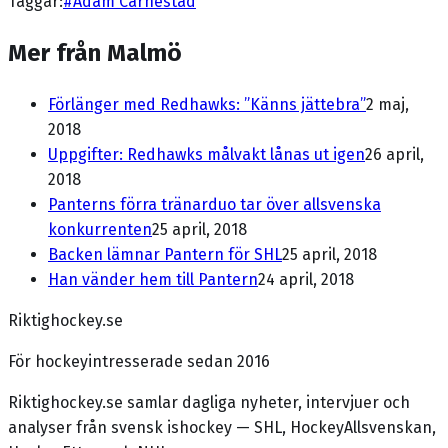
Taggar:
#
Adam Carnestad
Mer från Malmö
Förlänger med Redhawks: ”Känns jättebra”
2 maj,
2018
Uppgifter: Redhawks målvakt lånas ut igen
26 april,
2018
Panterns förra tränarduo tar över allsvenska
konkurrenten
25 april, 2018
Backen lämnar Pantern för SHL
25 april, 2018
Han vänder hem till Pantern
24 april, 2018
Riktighockey.se
För hockeyintresserade sedan 2016
Riktighockey.se samlar dagliga nyheter, intervjuer och
analyser från svensk ishockey — SHL, HockeyAllsvenskan,