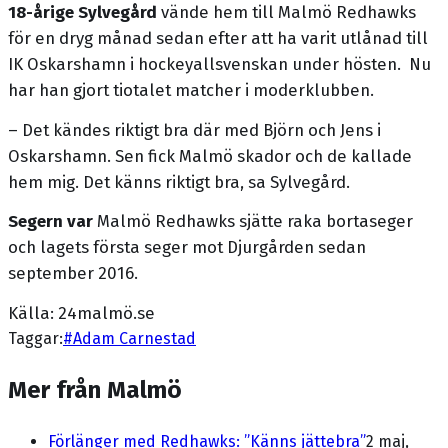
18-årige Sylvegård
vände hem till Malmö Redhawks
för en dryg månad sedan efter att ha varit utlånad till
IK Oskarshamn i hockeyallsvenskan under hösten. Nu
har han gjort tiotalet matcher i moderklubben.
– Det kändes riktigt bra där med Björn och Jens i
Oskarshamn. Sen fick Malmö skador och de kallade
hem mig. Det känns riktigt bra, sa Sylvegård.
Segern var
Malmö Redhawks sjätte raka bortaseger
och lagets första seger mot Djurgården sedan
september 2016.
Källa: 24malmö.se
Taggar:
#
Adam Carnestad
Mer från Malmö
Förlänger med Redhawks: ”Känns jättebra”
2 maj,