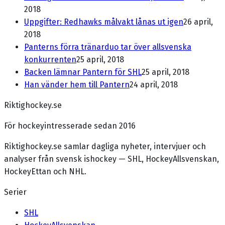
2018
Uppgifter: Redhawks målvakt lånas ut igen
26 april,
2018
Panterns förra tränarduo tar över allsvenska
konkurrenten
25 april, 2018
Backen lämnar Pantern för SHL
25 april, 2018
Han vänder hem till Pantern
24 april, 2018
Riktighockey.se
För hockeyintresserade sedan 2016
Riktighockey.se samlar dagliga nyheter, intervjuer och
analyser från svensk ishockey — SHL, HockeyAllsvenskan,
HockeyEttan och NHL.
Serier
SHL