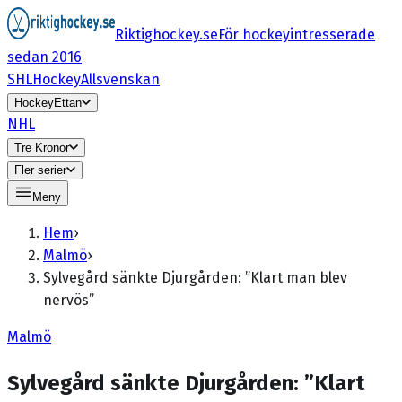
Riktighockey.se
För hockeyintresserade
sedan 2016
SHL
HockeyAllsvenskan
HockeyEttan
NHL
Tre Kronor
Fler serier
Meny
Hem
›
Malmö
›
Sylvegård sänkte Djurgården: ”Klart man blev
nervös”
Malmö
Sylvegård sänkte Djurgården: ”Klart