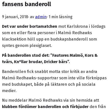
fansens banderoll
9 januari, 2018
· av
admin
·
1 min läsning
Det var under bortamatchen
mot Karlskrona i lördags
som en eller flera personer i Malmö Redhawks
klacksektion höll upp en budskapsbanderoll som
syntes genom plexiglaset.
På banderollen stod det: ”Fautores Malmö, Kors &
tvärs, Kn*llar brudar, Dricker bärs”.
Banderollen fick snabbt motta stor kritik av andra
Malmö Redhawks-supportrar som inte ville förknippas
med budskapet, både på läktaren och på sociala
medier.
Nu meddelar Malmö Redhawks via sin hemsida att
klubben fördömer banderollen och förbjuder
den från