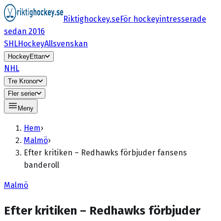
Riktighockey.se
För hockeyintresserade
sedan 2016
SHL
HockeyAllsvenskan
HockeyEttan
NHL
Tre Kronor
Fler serier
Meny
Hem
›
Malmö
›
Efter kritiken – Redhawks förbjuder fansens
banderoll
Malmö
Efter kritiken – Redhawks förbjuder