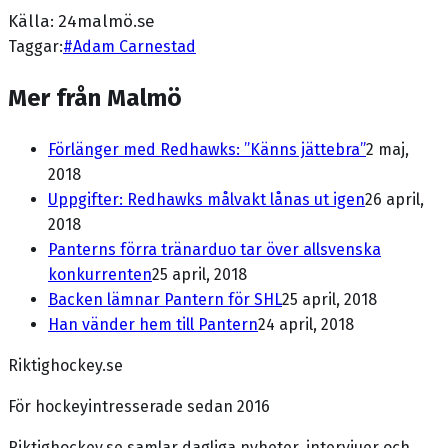
Källa: 24malmö.se
Taggar:
#
Adam Carnestad
Mer från Malmö
Förlänger med Redhawks: ”Känns jättebra”
2 maj,
2018
Uppgifter: Redhawks målvakt lånas ut igen
26 april,
2018
Panterns förra tränarduo tar över allsvenska
konkurrenten
25 april, 2018
Backen lämnar Pantern för SHL
25 april, 2018
Han vänder hem till Pantern
24 april, 2018
Riktighockey.se
För hockeyintresserade sedan 2016
Riktighockey.se samlar dagliga nyheter, intervjuer och