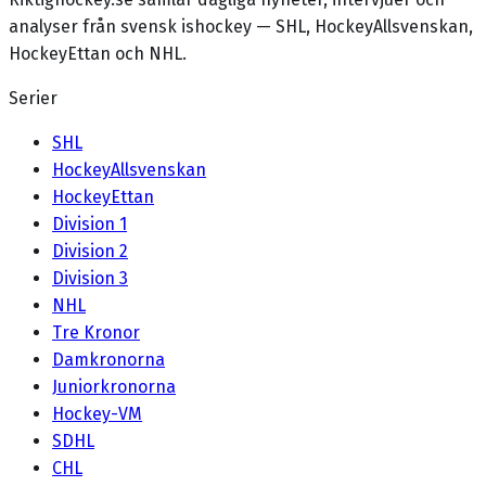
analyser från svensk ishockey — SHL, HockeyAllsvenskan,
HockeyEttan och NHL.
Serier
SHL
HockeyAllsvenskan
HockeyEttan
Division 1
Division 2
Division 3
NHL
Tre Kronor
Damkronorna
Juniorkronorna
Hockey-VM
SDHL
CHL