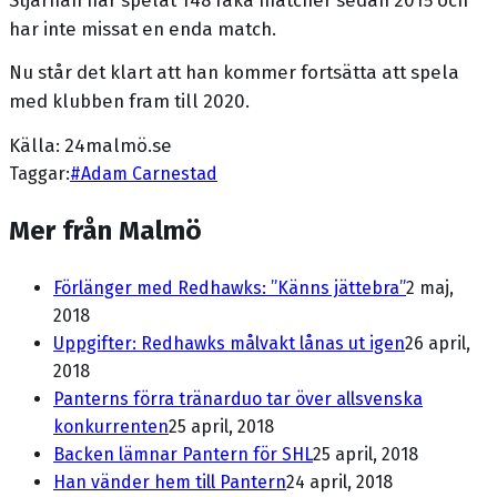
har inte missat en enda match.
Nu står det klart att han kommer fortsätta att spela
med klubben fram till 2020.
Källa: 24malmö.se
Taggar:
#
Adam Carnestad
Mer från Malmö
Förlänger med Redhawks: ”Känns jättebra”
2 maj,
2018
Uppgifter: Redhawks målvakt lånas ut igen
26 april,
2018
Panterns förra tränarduo tar över allsvenska
konkurrenten
25 april, 2018
Backen lämnar Pantern för SHL
25 april, 2018
Han vänder hem till Pantern
24 april, 2018