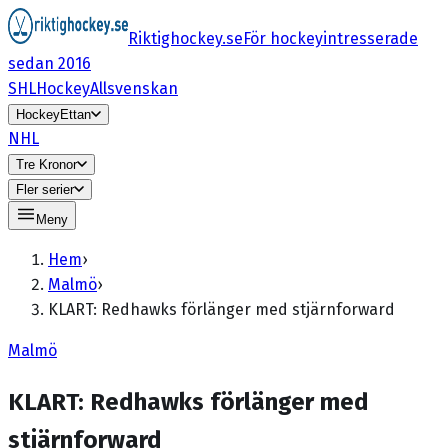
Riktighockey.se
För hockeyintresserade
sedan 2016
SHL
HockeyAllsvenskan
HockeyEttan
NHL
Tre Kronor
Fler serier
Meny
Hem
›
Malmö
›
KLART: Redhawks förlänger med stjärnforward
Malmö
KLART: Redhawks förlänger med
stjärnforward