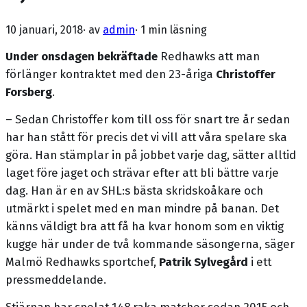
10 januari, 2018
· av
admin
·
1 min läsning
Under onsdagen bekräftade
Redhawks att man
förlänger kontraktet med den 23-åriga
Christoffer
Forsberg
.
– Sedan Christoffer kom till oss för snart tre år sedan
har han stått för precis det vi vill att våra spelare ska
göra. Han stämplar in på jobbet varje dag, sätter alltid
laget före jaget och strävar efter att bli bättre varje
dag. Han är en av SHL:s bästa skridskoåkare och
utmärkt i spelet med en man mindre på banan. Det
känns väldigt bra att få ha kvar honom som en viktig
kugge här under de två kommande säsongerna, säger
Malmö Redhawks sportchef,
Patrik Sylvegård
i ett
pressmeddelande.
Stjärnan har spelat 148 raka matcher sedan 2015 och