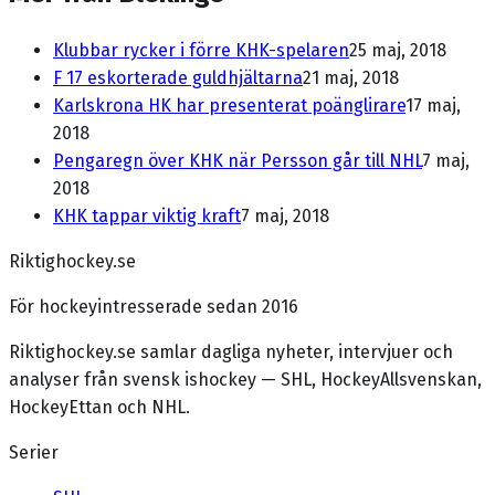
Klubbar rycker i förre KHK-spelaren
25 maj, 2018
F 17 eskorterade guldhjältarna
21 maj, 2018
Karlskrona HK har presenterat poänglirare
17 maj,
2018
Pengaregn över KHK när Persson går till NHL
7 maj,
2018
KHK tappar viktig kraft
7 maj, 2018
Riktighockey.se
För hockeyintresserade sedan 2016
Riktighockey.se samlar dagliga nyheter, intervjuer och
analyser från svensk ishockey — SHL, HockeyAllsvenskan,
HockeyEttan och NHL.
Serier