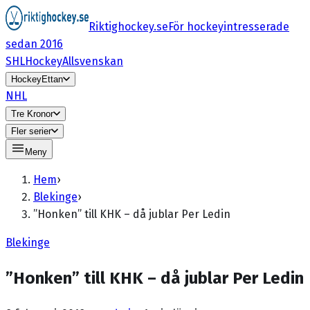
Riktighockey.se
För hockeyintresserade
sedan 2016
SHL
HockeyAllsvenskan
HockeyEttan
NHL
Tre Kronor
Fler serier
Meny
Hem
›
Blekinge
›
”Honken” till KHK – då jublar Per Ledin
Blekinge
”Honken” till KHK – då jublar Per Ledin