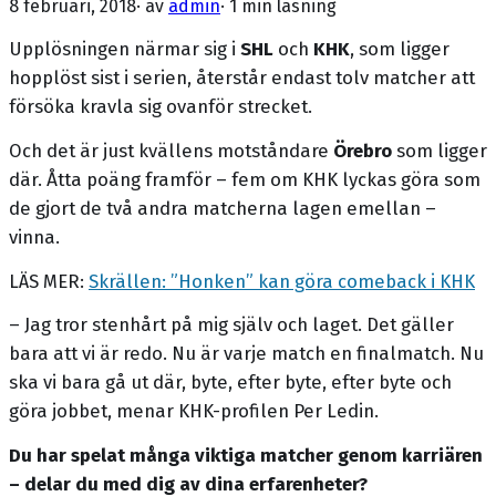
8 februari, 2018
· av
admin
·
1 min läsning
Upplösningen närmar sig i
SHL
och
KHK
, som ligger
hopplöst sist i serien, återstår endast tolv matcher att
försöka kravla sig ovanför strecket.
Och det är just kvällens motståndare
Örebro
som ligger
där. Åtta poäng framför – fem om KHK lyckas göra som
de gjort de två andra matcherna lagen emellan –
vinna.
LÄS MER:
Skrällen: ”Honken” kan göra comeback i KHK
– Jag tror stenhårt på mig själv och laget. Det gäller
bara att vi är redo. Nu är varje match en finalmatch. Nu
ska vi bara gå ut där, byte, efter byte, efter byte och
göra jobbet, menar KHK-profilen Per Ledin.
Du har spelat många viktiga matcher genom karriären
– delar du med dig av dina erfarenheter?