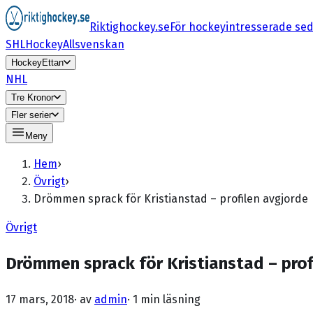
Riktighockey.se
För hockeyintresserade se
SHL
HockeyAllsvenskan
HockeyEttan
NHL
Tre Kronor
Fler serier
Meny
Hem
›
Övrigt
›
Drömmen sprack för Kristianstad – profilen avgjorde
Övrigt
Drömmen sprack för Kristianstad – prof
17 mars, 2018
· av
admin
·
1 min läsning