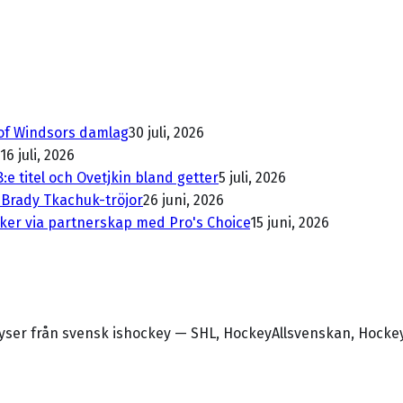
 of Windsors damlag
30 juli, 2026
16 juli, 2026
e titel och Ovetjkin bland getter
5 juli, 2026
d Brady Tkachuk-tröjor
26 juni, 2026
ker via partnerskap med Pro's Choice
15 juni, 2026
alyser från svensk ishockey — SHL, HockeyAllsvenskan, Hocke