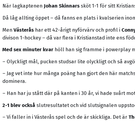
När lagkaptenen
Johan Skinnars
sköt 1-1 för sitt Kristi
Då låg allting öppet – då fanns en plats i kvalserien ino
Men
Västerås
har ett 42-årigt nyförvärv och profil i
Conn
divison 1-hockey – då var flera i Kristianstad inte ens föd
Med sex minuter kvar
höll han sig framme i powerplay m
– Olyckligt mål, pucken studsar lite olyckligt och så avg
– Jag vet inte hur många poäng han gjort den här matchser
dominera.
– Han har ju stått där på kanten i 30 år, vi hade svårt
2-1 blev också
slutresultatet och vid slutsignalen uppstod
– Vi faller in i Västerås spel och de är skickliga. Det är
Th