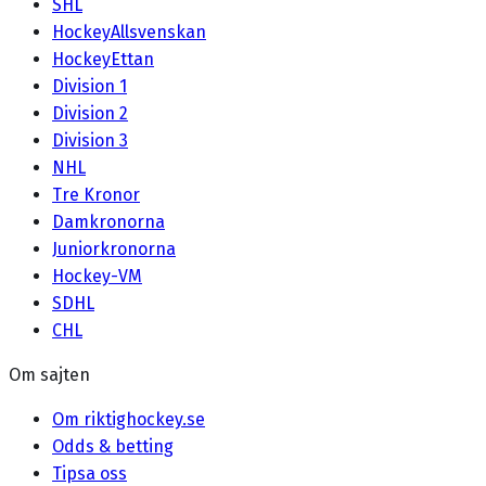
SHL
HockeyAllsvenskan
HockeyEttan
Division 1
Division 2
Division 3
NHL
Tre Kronor
Damkronorna
Juniorkronorna
Hockey-VM
SDHL
CHL
Om sajten
Om riktighockey.se
Odds & betting
Tipsa oss