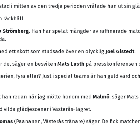
anstad i mitten av den tredje perioden vrålade han ut sin g
m räckhåll.
y Strömberg
. Han har spelat mängder av raffinerade mat
da.
ed ett skott som studsade över en olycklig
Joel Gistedt
.
ör de, säger en besviken
Mats Lusth
på presskonferensen o
ien, fyra eller? Just i special teams är han guld värd och
 mot han redan när jag mötte honom med
Malmö
, säger Mats
 vilda glädjescener i Västerås-lägret.
omas
(Paananen, Västerås tränare) säger. De fick matchen d