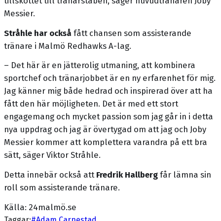
tillskottet till tränarstaben, säger huvudtränaren Joby
Messier.
Stråhle har också
fått chansen som assisterande
tränare i Malmö Redhawks A-lag.
– Det här är en jätterolig utmaning, att kombinera
sportchef och tränarjobbet är en ny erfarenhet för mig.
Jag känner mig både hedrad och inspirerad över att ha
fått den här möjligheten. Det är med ett stort
engagemang och mycket passion som jag går in i detta
nya uppdrag och jag är övertygad om att jag och Joby
Messier kommer att komplettera varandra på ett bra
sätt, säger Viktor Stråhle.
Detta innebär också att
Fredrik Hallberg
får lämna sin
roll som assisterande tränare.
Källa: 24malmö.se
Taggar:
#
Adam Carnestad