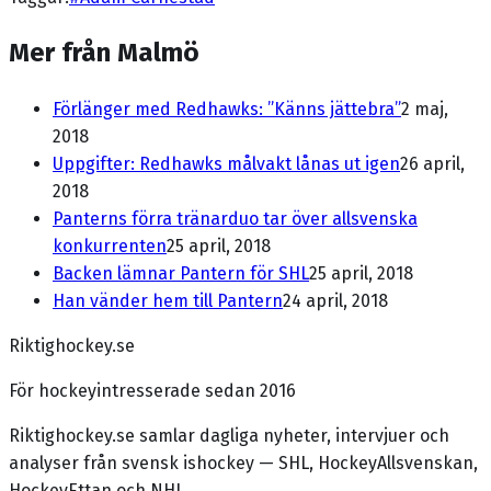
Mer från Malmö
Förlänger med Redhawks: ”Känns jättebra”
2 maj,
2018
Uppgifter: Redhawks målvakt lånas ut igen
26 april,
2018
Panterns förra tränarduo tar över allsvenska
konkurrenten
25 april, 2018
Backen lämnar Pantern för SHL
25 april, 2018
Han vänder hem till Pantern
24 april, 2018
Riktighockey.se
För hockeyintresserade sedan 2016
Riktighockey.se samlar dagliga nyheter, intervjuer och
analyser från svensk ishockey — SHL, HockeyAllsvenskan,
HockeyEttan och NHL.