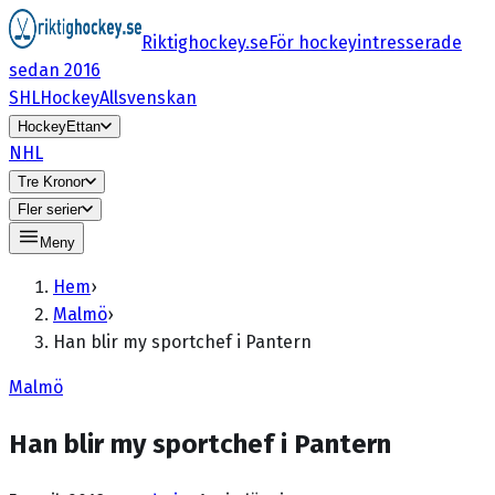
Riktighockey.se
För hockeyintresserade
sedan 2016
SHL
HockeyAllsvenskan
HockeyEttan
NHL
Tre Kronor
Fler serier
Meny
Hem
›
Malmö
›
Han blir my sportchef i Pantern
Malmö
Han blir my sportchef i Pantern