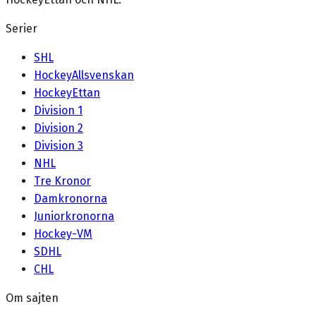
Serier
SHL
HockeyAllsvenskan
HockeyEttan
Division 1
Division 2
Division 3
NHL
Tre Kronor
Damkronorna
Juniorkronorna
Hockey-VM
SDHL
CHL
Om sajten