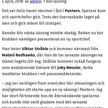
5 april, 2018
· av
admin
·
1 min läsning
Det var hela havet stormar i fjol i
Pantern
. Spelare kom
och sportchefer gick. Trots det överraskade laget på
isen och gick vidare till slutspel.
Kanske blir nästa säsong mindre skakig. Redan nu har
klubben nämligen presenterat en ny sportchef.
Han heter
Viktor Stråhle
och kommer närmast från
Malmö Redhawks
, där han de tre senaste säsongerna
tränat lagets J20-lag. Stråhle kommer också fungera
som assisterande tränare till
Joby Messier
, detta
meddelar klubben i ett pressmeddelande.
– Jag ser verkligen fram emot den här utmaningen och
möjligheten att starta upp en ny säsong i Pantern. Jag
har stort förtroende hos de återvändande spelarna
och kunde inte varit gladare med det senaste