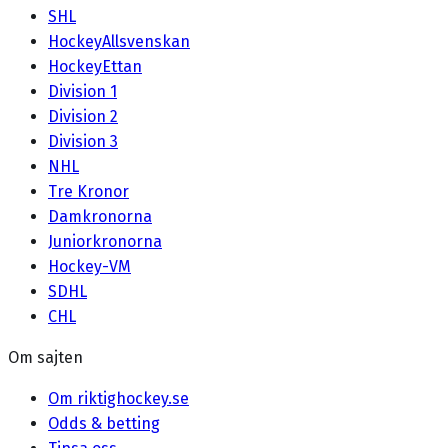
SHL
HockeyAllsvenskan
HockeyEttan
Division 1
Division 2
Division 3
NHL
Tre Kronor
Damkronorna
Juniorkronorna
Hockey-VM
SDHL
CHL
Om sajten
Om riktighockey.se
Odds & betting