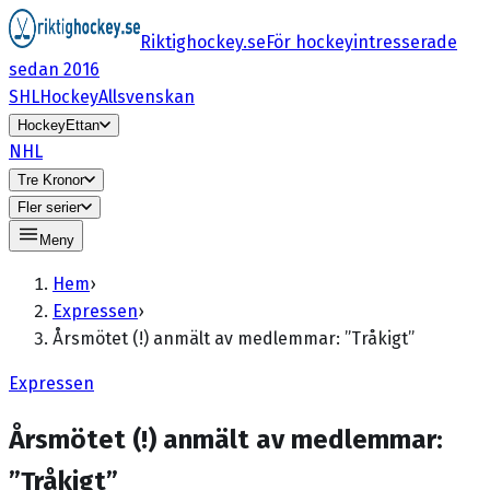
Riktighockey.se
För hockeyintresserade
sedan 2016
SHL
HockeyAllsvenskan
HockeyEttan
NHL
Tre Kronor
Fler serier
Meny
Hem
›
Expressen
›
Årsmötet (!) anmält av medlemmar: ”Tråkigt”
Expressen
Årsmötet (!) anmält av medlemmar:
”Tråkigt”