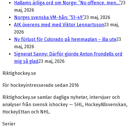
Hallams ärliga ord om Norge: ”No offence, men...”
23
maj, 2026
Norges svenska VM-hån: ”51-49”
23 maj, 2026
AIK överens med med Viktor Lennartsson
23 maj,
2026
Ny förlust för Colorado på hemmaplan – illa ute
23
maj, 2026
Signerat Sanny: Därför gjorde Anton Frondells ord
mig så glad
23 maj, 2026
Riktighockey.se
För hockeyintresserade sedan 2016
Riktighockey.se samlar dagliga nyheter, intervjuer och
analyser från svensk ishockey — SHL, HockeyAllsvenskan,
HockeyEttan och NHL.
Serier