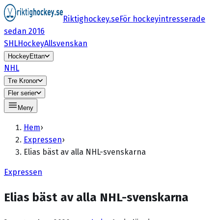
Riktighockey.se
För hockeyintresserade
sedan 2016
SHL
HockeyAllsvenskan
HockeyEttan
NHL
Tre Kronor
Fler serier
Meny
Hem
›
Expressen
›
Elias bäst av alla NHL-svenskarna
Expressen
Elias bäst av alla NHL-svenskarna