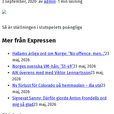
3 september, 2020
· av
admin
·
1 min läsning
Så är ställningen i slutspelets poängliga
Mer från Expressen
Hallams ärliga ord om Norge: ”No offence, men...”
23
maj, 2026
Norges svenska VM-hån: ”51-49”
23 maj, 2026
AIK överens med med Viktor Lennartsson
23 maj,
2026
Ny förlust för Colorado på hemmaplan – illa ute
23
maj, 2026
Signerat Sanny: Därför gjorde Anton Frondells ord
mig så glad
23 maj, 2026