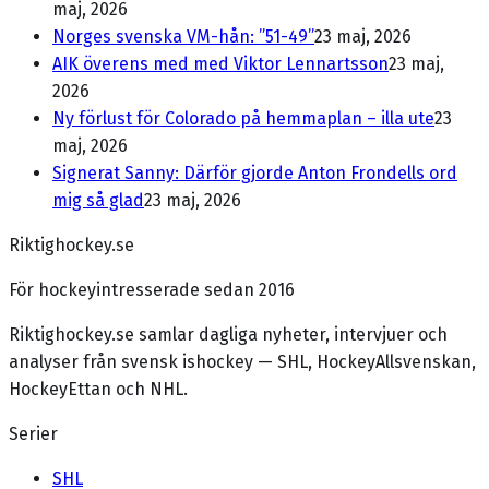
maj, 2026
Norges svenska VM-hån: ”51-49”
23 maj, 2026
AIK överens med med Viktor Lennartsson
23 maj,
2026
Ny förlust för Colorado på hemmaplan – illa ute
23
maj, 2026
Signerat Sanny: Därför gjorde Anton Frondells ord
mig så glad
23 maj, 2026
Riktighockey.se
För hockeyintresserade sedan 2016
Riktighockey.se samlar dagliga nyheter, intervjuer och
analyser från svensk ishockey — SHL, HockeyAllsvenskan,
HockeyEttan och NHL.
Serier
SHL