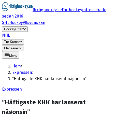
Riktighockey.se
För hockeyintresserade
sedan 2016
SHL
HockeyAllsvenskan
HockeyEttan
NHL
Tre Kronor
Fler serier
Meny
Hem
›
Expressen
›
”Häftigaste KHK har lanserat någonsin”
Expressen
”Häftigaste KHK har lanserat
någonsin”