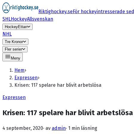
Riktighockey.se
För hockeyintresserade se
SHL
HockeyAllsvenskan
HockeyEttan
NHL
Tre Kronor
Fler serier
Meny
Hem
›
Expressen
›
Krisen: 117 spelare har blivit arbetslösa
Expressen
Krisen: 117 spelare har blivit arbetslösa
4 september, 2020
· av
admin
·
1 min läsning