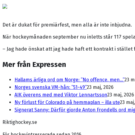
Det är dukat för premiärfest, men alla är inte inbjudna.
När hockeymånaden september nu inletts står 117 spela
– Jag hade önskat att jag hade haft ett kontrakt i ställe
Mer från Expressen
Hallams ärliga ord om Norge: ”No offence, men...”
23 m
Norges svenska VM-hån: ”51-49”
23 maj, 2026
AIK överens med med Viktor Lennartsson
23 maj, 2026
Ny förlust för Colorado på hemmaplan – illa ute
23 maj
Signerat Sanny: Därför gjorde Anton Frondells ord mig
Riktighockey.se
För hockeyintresserade sedan 2016