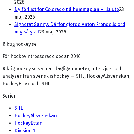
2026
Ny förlust för Colorado på hemmaplan – illa ute
23
maj, 2026
Signerat Sanny: Därför gjorde Anton Frondells ord
mig så glad
23 maj, 2026
Riktighockey.se
För hockeyintresserade sedan 2016
Riktighockey.se samlar dagliga nyheter, intervjuer och
analyser från svensk ishockey — SHL, HockeyAllsvenskan,
HockeyEttan och NHL.
Serier
SHL
HockeyAllsvenskan
HockeyEttan
Division 1