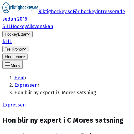
Riktighockey.se
För hockeyintresserade
sedan 2016
SHL
HockeyAllsvenskan
HockeyEttan
NHL
Tre Kronor
Fler serier
Meny
Hem
›
Expressen
›
Hon blir ny expert i C Mores satsning
Expressen
Hon blir ny expert i C Mores satsning