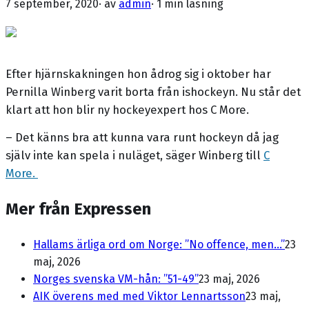
7 september, 2020
· av
admin
·
1 min läsning
Efter hjärnskakningen hon ådrog sig i oktober har
Pernilla Winberg varit borta från ishockeyn. Nu står det
klart att hon blir ny hockeyexpert hos C More.
– Det känns bra att kunna vara runt hockeyn då jag
själv inte kan spela i nuläget, säger Winberg till
C
More.
Mer från Expressen
Hallams ärliga ord om Norge: ”No offence, men...”
23
maj, 2026
Norges svenska VM-hån: ”51-49”
23 maj, 2026
AIK överens med med Viktor Lennartsson
23 maj,