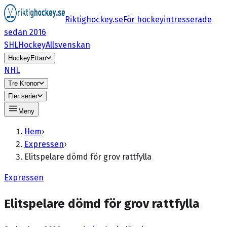
Riktighockey.se
För hockeyintresserade
sedan 2016
SHL
HockeyAllsvenskan
HockeyEttan
NHL
Tre Kronor
Fler serier
Meny
Hem
›
Expressen
›
Elitspelare dömd för grov rattfylla
Expressen
Elitspelare dömd för grov rattfylla