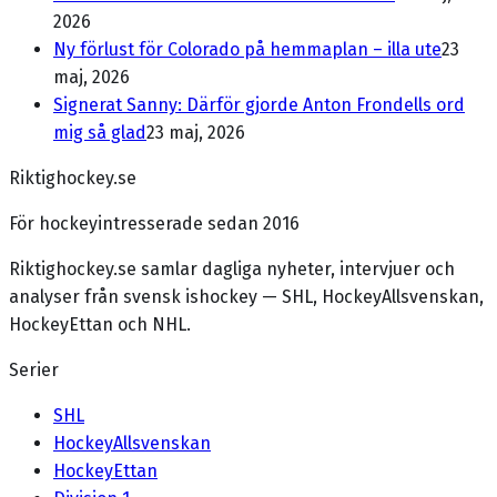
2026
Ny förlust för Colorado på hemmaplan – illa ute
23
maj, 2026
Signerat Sanny: Därför gjorde Anton Frondells ord
mig så glad
23 maj, 2026
Riktighockey.se
För hockeyintresserade sedan 2016
Riktighockey.se samlar dagliga nyheter, intervjuer och
analyser från svensk ishockey — SHL, HockeyAllsvenskan,
HockeyEttan och NHL.
Serier
SHL
HockeyAllsvenskan
HockeyEttan