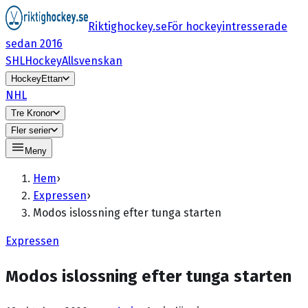
Riktighockey.se
För hockeyintresserade
sedan 2016
SHL
HockeyAllsvenskan
HockeyEttan
NHL
Tre Kronor
Fler serier
Meny
Hem
›
Expressen
›
Modos islossning efter tunga starten
Expressen
Modos islossning efter tunga starten