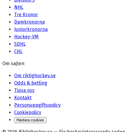
NHL
Tre Kronor
Damkronorna
Juniorkronorna
Hockey-VM
SDHL
CHL
Om sajten
Om riktighockey.se
Odds & betting
Tipsa oss
Kontakt
Personuppgiftspolicy
Cookiepolicy
Hantera cookies
©
2026
Riktighockey.se
—
För hockeyintresserade sedan