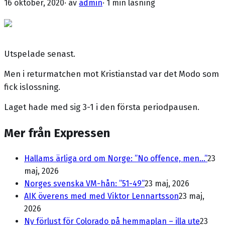
16 oktober, 2020
· av
admin
·
1 min läsning
Utspelade senast.
Men i returmatchen mot Kristianstad var det Modo som
fick islossning.
Laget hade med sig 3-1 i den första periodpausen.
Mer från Expressen
Hallams ärliga ord om Norge: ”No offence, men...”
23
maj, 2026
Norges svenska VM-hån: ”51-49”
23 maj, 2026
AIK överens med med Viktor Lennartsson
23 maj,
2026
Ny förlust för Colorado på hemmaplan – illa ute
23