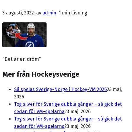
3 augusti, 2022
· av
admin
·
1 min läsning
"Det är en dröm"
Mer från Hockeysverige
Så spelas Sverige-Norge i Hockey-VM 2026
23 maj,
2026
Tog silver för Sverige dubbla gånger – så gick det
sedan för VM-spelarna
23 maj, 2026
Tog silver för Sverige dubbla gånger – så gick det
sedan för VM-spelarna
23 maj, 2026