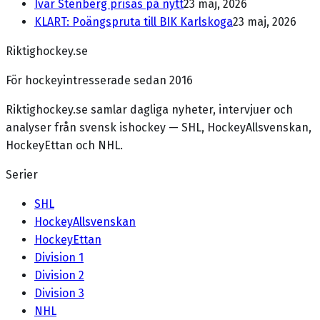
Ivar Stenberg prisas på nytt
23 maj, 2026
KLART: Poängspruta till BIK Karlskoga
23 maj, 2026
Riktighockey.se
För hockeyintresserade sedan 2016
Riktighockey.se samlar dagliga nyheter, intervjuer och
analyser från svensk ishockey — SHL, HockeyAllsvenskan,
HockeyEttan och NHL.
Serier
SHL
HockeyAllsvenskan
HockeyEttan
Division 1
Division 2
Division 3
NHL