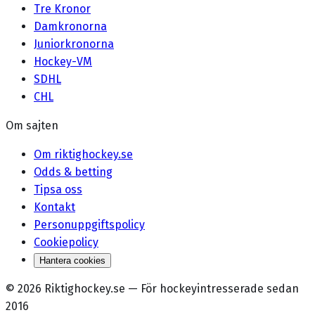
Tre Kronor
Damkronorna
Juniorkronorna
Hockey-VM
SDHL
CHL
Om sajten
Om riktighockey.se
Odds & betting
Tipsa oss
Kontakt
Personuppgiftspolicy
Cookiepolicy
Hantera cookies
©
2026
Riktighockey.se
—
För hockeyintresserade sedan
2016