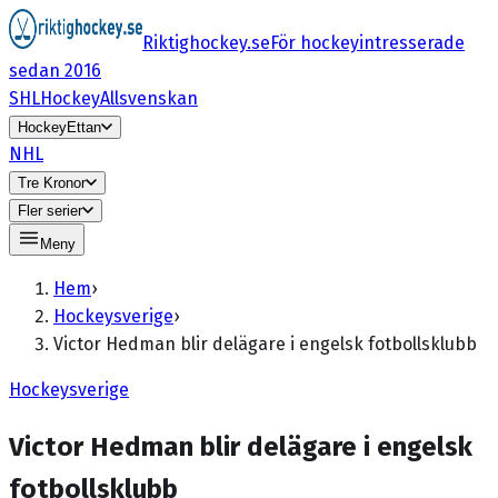
Riktighockey.se
För hockeyintresserade
sedan 2016
SHL
HockeyAllsvenskan
HockeyEttan
NHL
Tre Kronor
Fler serier
Meny
Hem
›
Hockeysverige
›
Victor Hedman blir delägare i engelsk fotbollsklubb
Hockeysverige
Victor Hedman blir delägare i engelsk
fotbollsklubb