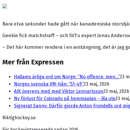
Bara elva sekunder hade gått när kanadensiska storstjä
Geekie fick matchstraff – och SVT:s expert Jonas Ander
– Det här kommer rendera i en avstängning, det är jag g
Mer från Expressen
Hallams ärliga ord om Norge: ”No offence, men...”
23 m
Norges svenska VM-hån: ”51-49”
23 maj, 2026
AIK överens med med Viktor Lennartsson
23 maj, 2026
Ny förlust för Colorado på hemmaplan – illa ute
23 maj
Signerat Sanny: Därför gjorde Anton Frondells ord mig
Riktighockey.se
För hockeyintresserade sedan 2016