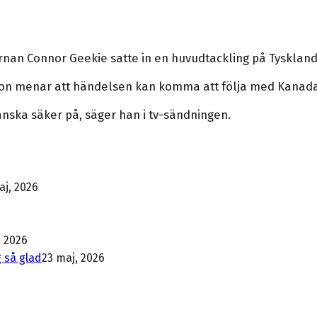
rnan Connor Geekie satte in en huvudtackling på Tysklan
sson menar att händelsen kan komma att följa med Kanada
anska säker på, säger han i tv-sändningen.
aj, 2026
, 2026
 så glad
23 maj, 2026