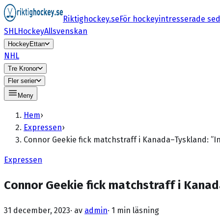
Riktighockey.se
För hockeyintresserade se
SHL
HockeyAllsvenskan
HockeyEttan
NHL
Tre Kronor
Fler serier
Meny
Hem
›
Expressen
›
Connor Geekie fick matchstraff i Kanada–Tyskland: ”I
Expressen
Connor Geekie fick matchstraff i Kanada
31 december, 2023
· av
admin
·
1 min läsning