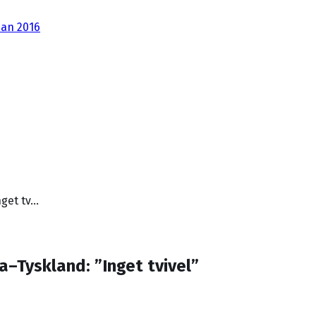
dan 2016
nget tv…
–Tyskland: ”Inget tvivel”