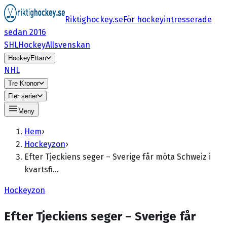
Riktighockey.se
För hockeyintresserade
sedan 2016
SHL
HockeyAllsvenskan
HockeyEttan
NHL
Tre Kronor
Fler serier
Meny
Hem
›
Hockeyzon
›
Efter Tjeckiens seger – Sverige får möta Schweiz i
kvartsfi…
Hockeyzon
Efter Tjeckiens seger – Sverige får