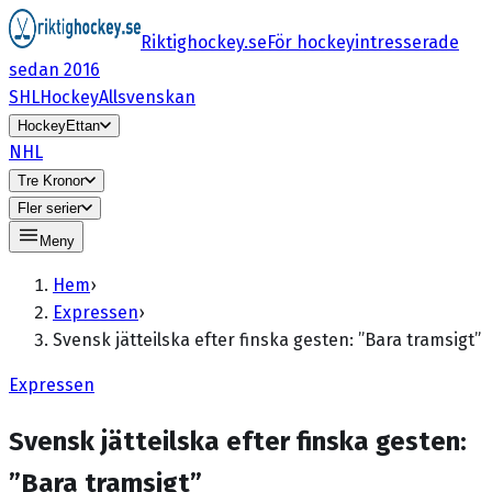
Riktighockey.se
För hockeyintresserade
sedan 2016
SHL
HockeyAllsvenskan
HockeyEttan
NHL
Tre Kronor
Fler serier
Meny
Hem
›
Expressen
›
Svensk jätteilska efter finska gesten: ”Bara tramsigt”
Expressen
Svensk jätteilska efter finska gesten:
”Bara tramsigt”