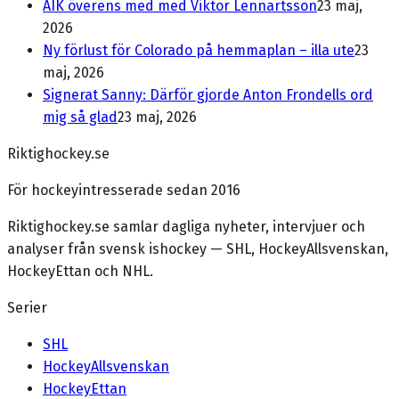
AIK överens med med Viktor Lennartsson
23 maj,
2026
Ny förlust för Colorado på hemmaplan – illa ute
23
maj, 2026
Signerat Sanny: Därför gjorde Anton Frondells ord
mig så glad
23 maj, 2026
Riktighockey.se
För hockeyintresserade sedan 2016
Riktighockey.se samlar dagliga nyheter, intervjuer och
analyser från svensk ishockey — SHL, HockeyAllsvenskan,
HockeyEttan och NHL.
Serier
SHL
HockeyAllsvenskan
HockeyEttan