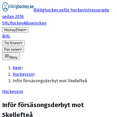
Riktighockey.se
För hockeyintresserade
sedan 2016
SHL
HockeyAllsvenskan
HockeyEttan
NHL
Tre Kronor
Fler serier
Meny
Hem
›
Hockeyzon
›
Inför försäsongsderbyt mot Skellefteå
Hockeyzon
Inför försäsongsderbyt mot
Skellefteå