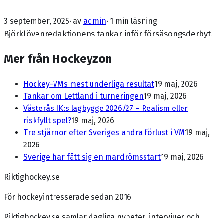
3 september, 2025
· av
admin
·
1 min läsning
Björklövenredaktionens tankar inför försäsongsderbyt.
Mer från Hockeyzon
Hockey-VMs mest underliga resultat
19 maj, 2026
Tankar om Lettland i turneringen
19 maj, 2026
Västerås IK:s lagbygge 2026/27 – Realism eller
riskfyllt spel?
19 maj, 2026
Tre stjärnor efter Sveriges andra förlust i VM
19 maj,
2026
Sverige har fått sig en mardrömsstart
19 maj, 2026
Riktighockey.se
För hockeyintresserade sedan 2016
Riktighockey.se samlar dagliga nyheter, intervjuer och