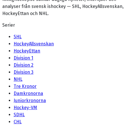
analyser från svensk ishockey — SHL, HockeyAllsvenskan,
HockeyEttan och NHL.
Serier
SHL
HockeyAllsvenskan
HockeyEttan
Division 1
Division 2
Division 3
NHL
Tre Kronor
Damkronorna
Juniorkronorna
Hockey-VM
SDHL
CHL