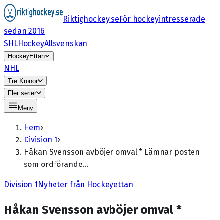
Riktighockey.se
För hockeyintresserade
sedan 2016
SHL
HockeyAllsvenskan
HockeyEttan
NHL
Tre Kronor
Fler serier
Meny
Hem
›
Division 1
›
Håkan Svensson avböjer omval * Lämnar posten
som ordförande…
Division 1
Nyheter från Hockeyettan
Håkan Svensson avböjer omval *