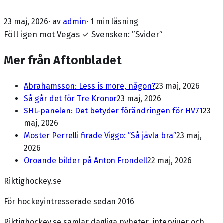
23 maj, 2026
· av
admin
·
1 min läsning
Föll igen mot Vegas ✓ Svensken: ”Svider”
Mer från Aftonbladet
Abrahamsson: Less is more, någon?
23 maj, 2026
Så går det för Tre Kronor
23 maj, 2026
SHL-panelen: Det betyder förändringen för HV71
23
maj, 2026
Moster Perrelli firade Viggo: ”Så jävla bra”
23 maj,
2026
Oroande bilder på Anton Frondell
22 maj, 2026
Riktighockey.se
För hockeyintresserade sedan 2016
Riktighockey.se samlar dagliga nyheter, intervjuer och