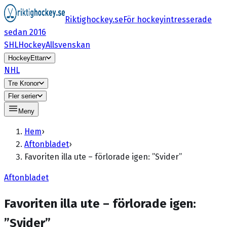
Riktighockey.se
För hockeyintresserade
sedan 2016
SHL
HockeyAllsvenskan
HockeyEttan
NHL
Tre Kronor
Fler serier
Meny
Hem
›
Aftonbladet
›
Favoriten illa ute – förlorade igen: ”Svider”
Aftonbladet
Favoriten illa ute – förlorade igen:
”Svider”