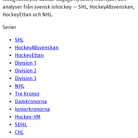
analyser från svensk ishockey — SHL, HockeyAllsvenskan,
HockeyEttan och NHL.
Serier
SHL
HockeyAllsvenskan
HockeyEttan
Division 1
Division 2
Division 3
NHL
Tre Kronor
Damkronorna
Juniorkronorna
Hockey-VM
SDHL
CHL