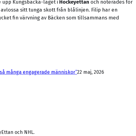
e upp Kungsbacka-laget i
Hockeyettan
och noterades för
lossa sitt tunga skott från blålinjen. Filip har en
 mycket fin värvning av Bäcken som tillsammans med
ed så många engagerade människor”
22 maj, 2026
yEttan och NHL.