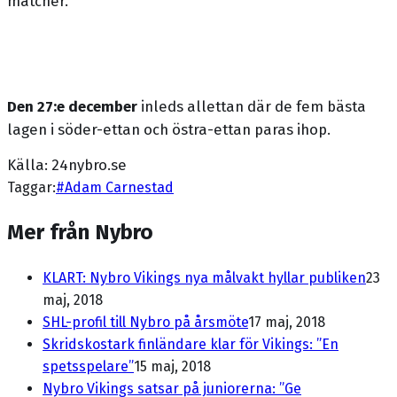
matcher.
Den 27:e december
inleds allettan där de fem bästa
lagen i söder-ettan och östra-ettan paras ihop.
Källa: 24nybro.se
Taggar:
#
Adam Carnestad
Mer från Nybro
KLART: Nybro Vikings nya målvakt hyllar publiken
23
maj, 2018
SHL-profil till Nybro på årsmöte
17 maj, 2018
Skridskostark finländare klar för Vikings: ”En
spetsspelare”
15 maj, 2018
Nybro Vikings satsar på juniorerna: ”Ge