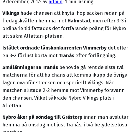
9 december, 2017
· av
admin
·
1 min läsning
Vikings
hade chansen att knyta ihop säcken redan på
fredagskvällen hemma mot
Halmstad
, men efter 3-3 i
ordinarie tid fattades det fortfarande poäng för Nybro
att säkra Allettan-platsen.
Istället ordnade länskonkurrenten Vimmerby
det efter
en 3-2 förlust borta mot
Tranås
efter förlängning.
Smålänningarna Tranås
behövde gå rent de sista två
matcherna för att ha chans att komma ikapp de övriga
lagen ovanför strecken och speciellt Vikings. När
matchen slutade 2-2 hemma mot Vimmerby försvann
den chansen. Vilket säkrade Nybro Vikings plats i
Allettan.
Nybro åker på söndag till Grästorp
innan man avslutar
hemma på onsdag mot just Tranås, i två betydelselösa