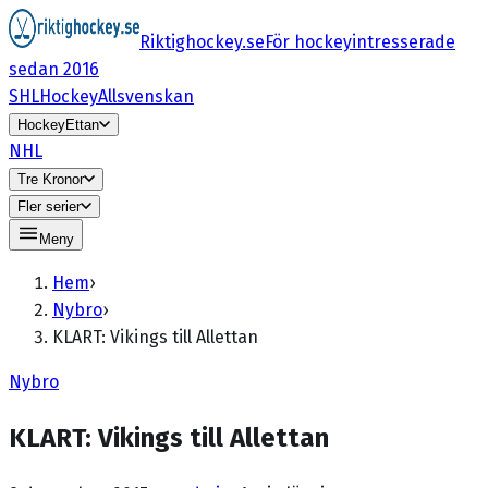
Riktighockey.se
För hockeyintresserade
sedan 2016
SHL
HockeyAllsvenskan
HockeyEttan
NHL
Tre Kronor
Fler serier
Meny
Hem
›
Nybro
›
KLART: Vikings till Allettan
Nybro
KLART: Vikings till Allettan