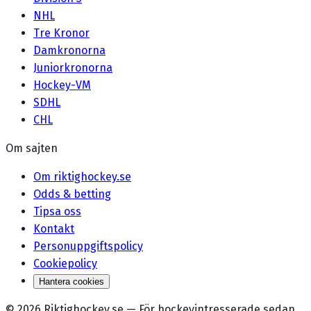
NHL
Tre Kronor
Damkronorna
Juniorkronorna
Hockey-VM
SDHL
CHL
Om sajten
Om riktighockey.se
Odds & betting
Tipsa oss
Kontakt
Personuppgiftspolicy
Cookiepolicy
Hantera cookies
©
2026
Riktighockey.se
—
För hockeyintresserade sedan