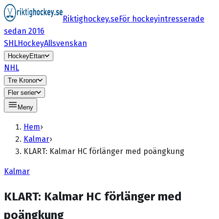
Riktighockey.se
För hockeyintresserade
sedan 2016
SHL
HockeyAllsvenskan
HockeyEttan
NHL
Tre Kronor
Fler serier
Meny
Hem
›
Kalmar
›
KLART: Kalmar HC förlänger med poängkung
Kalmar
KLART: Kalmar HC förlänger med
poängkung