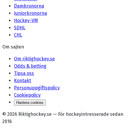
Damkronorna
Juniorkronorna
Hockey-VM
SDHL
CHL
Om sajten
Om riktighockey.se
Odds & betting
Tipsa oss
Kontakt
Personuppgiftspolicy
Cookiepolicy
Hantera cookies
©
2026
Riktighockey.se
—
För hockeyintresserade sedan
2016