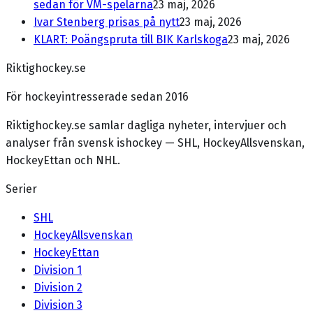
sedan för VM-spelarna
23 maj, 2026
Ivar Stenberg prisas på nytt
23 maj, 2026
KLART: Poängspruta till BIK Karlskoga
23 maj, 2026
Riktighockey.se
För hockeyintresserade sedan 2016
Riktighockey.se samlar dagliga nyheter, intervjuer och
analyser från svensk ishockey — SHL, HockeyAllsvenskan,
HockeyEttan och NHL.
Serier
SHL
HockeyAllsvenskan
HockeyEttan
Division 1
Division 2
Division 3