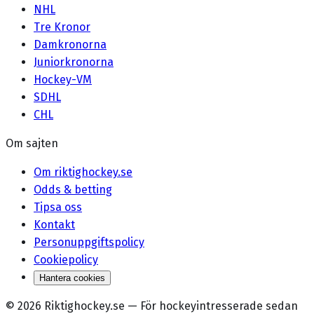
NHL
Tre Kronor
Damkronorna
Juniorkronorna
Hockey-VM
SDHL
CHL
Om sajten
Om riktighockey.se
Odds & betting
Tipsa oss
Kontakt
Personuppgiftspolicy
Cookiepolicy
Hantera cookies
©
2026
Riktighockey.se
—
För hockeyintresserade sedan