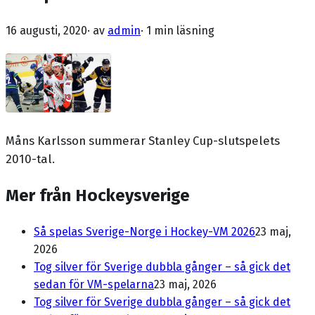
16 augusti, 2020
· av
admin
·
1 min läsning
Måns Karlsson summerar Stanley Cup-slutspelets
2010-tal.
Mer från Hockeysverige
Så spelas Sverige-Norge i Hockey-VM 2026
23 maj,
2026
Tog silver för Sverige dubbla gånger – så gick det
sedan för VM-spelarna
23 maj, 2026
Tog silver för Sverige dubbla gånger – så gick det