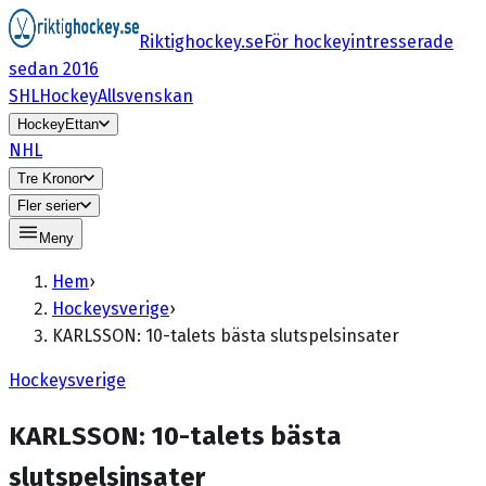
Riktighockey.se
För hockeyintresserade
sedan 2016
SHL
HockeyAllsvenskan
HockeyEttan
NHL
Tre Kronor
Fler serier
Meny
Hem
›
Hockeysverige
›
KARLSSON: 10-talets bästa slutspelsinsater
Hockeysverige
KARLSSON: 10-talets bästa
slutspelsinsater