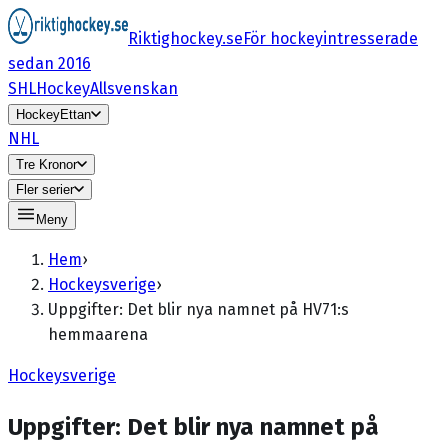
Riktighockey.se
För hockeyintresserade
sedan 2016
SHL
HockeyAllsvenskan
HockeyEttan
NHL
Tre Kronor
Fler serier
Meny
Hem
›
Hockeysverige
›
Uppgifter: Det blir nya namnet på HV71:s
hemmaarena
Hockeysverige
Uppgifter: Det blir nya namnet på