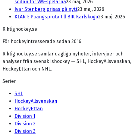
sedan för VM-spelarna
23 maj, 2026
Ivar Stenberg prisas på nytt
23 maj, 2026
KLART: Poängspruta till BIK Karlskoga
23 maj, 2026
Riktighockey.se
För hockeyintresserade sedan 2016
Riktighockey.se samlar dagliga nyheter, intervjuer och
analyser från svensk ishockey — SHL, HockeyAllsvenskan,
HockeyEttan och NHL.
Serier
SHL
HockeyAllsvenskan
HockeyEttan
Division 1
Division 2
Division 3