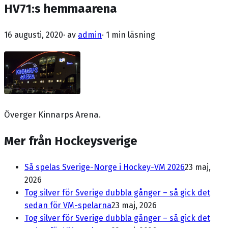
HV71:s hemmaarena
16 augusti, 2020
· av
admin
·
1 min läsning
Överger Kinnarps Arena.
Mer från Hockeysverige
Så spelas Sverige-Norge i Hockey-VM 2026
23 maj,
2026
Tog silver för Sverige dubbla gånger – så gick det
sedan för VM-spelarna
23 maj, 2026
Tog silver för Sverige dubbla gånger – så gick det