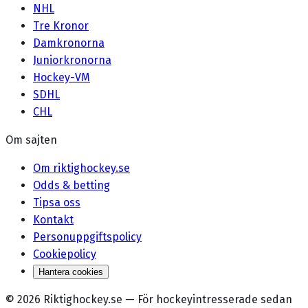
NHL
Tre Kronor
Damkronorna
Juniorkronorna
Hockey-VM
SDHL
CHL
Om sajten
Om riktighockey.se
Odds & betting
Tipsa oss
Kontakt
Personuppgiftspolicy
Cookiepolicy
Hantera cookies
©
2026
Riktighockey.se
—
För hockeyintresserade sedan