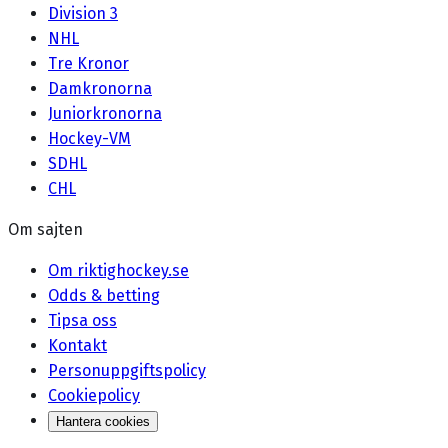
Division 3
NHL
Tre Kronor
Damkronorna
Juniorkronorna
Hockey-VM
SDHL
CHL
Om sajten
Om riktighockey.se
Odds & betting
Tipsa oss
Kontakt
Personuppgiftspolicy
Cookiepolicy
Hantera cookies