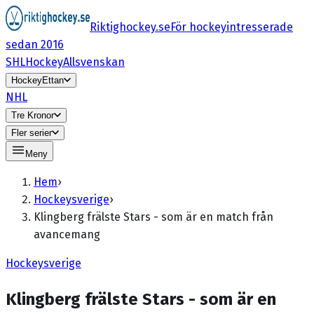
Riktighockey.se
För hockeyintresserade
sedan 2016
SHL
HockeyAllsvenskan
HockeyEttan
NHL
Tre Kronor
Fler serier
Meny
Hem
›
Hockeysverige
›
Klingberg frälste Stars - som är en match från
avancemang
Hockeysverige
Klingberg frälste Stars - som är en