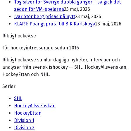
Tog silver för Sverige dubbla gånger – så gick det
sedan för VM-spelarna
23 maj, 2026
Ivar Stenberg prisas på nytt
23 maj, 2026
KLART: Poängspruta till BIK Karlskoga
23 maj, 2026
Riktighockey.se
För hockeyintresserade sedan 2016
Riktighockey.se samlar dagliga nyheter, intervjuer och
analyser från svensk ishockey — SHL, HockeyAllsvenskan,
HockeyEttan och NHL.
Serier
SHL
HockeyAllsvenskan
HockeyEttan
Division 1
Division 2