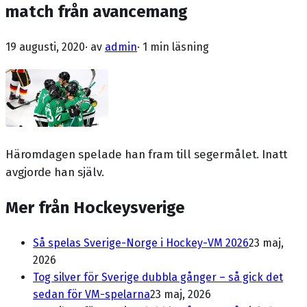
match från avancemang
19 augusti, 2020
· av
admin
·
1 min läsning
Häromdagen spelade han fram till segermålet. Inatt
avgjorde han själv.
Mer från Hockeysverige
Så spelas Sverige-Norge i Hockey-VM 2026
23 maj,
2026
Tog silver för Sverige dubbla gånger – så gick det
sedan för VM-spelarna
23 maj, 2026