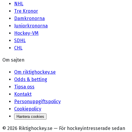
NHL
Tre Kronor
Damkronorna
Juniorkronorna
Hockey-VM
SDHL
CHL
Om sajten
Om riktighockey.se
Odds & betting
Tipsa oss
Kontakt
Personuppgiftspolicy
Cookiepolicy
Hantera cookies
©
2026
Riktighockey.se
—
För hockeyintresserade sedan