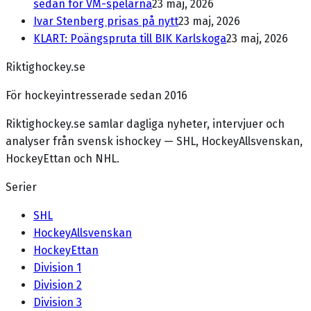
sedan för VM-spelarna
23 maj, 2026
Ivar Stenberg prisas på nytt
23 maj, 2026
KLART: Poängspruta till BIK Karlskoga
23 maj, 2026
Riktighockey.se
För hockeyintresserade sedan 2016
Riktighockey.se samlar dagliga nyheter, intervjuer och
analyser från svensk ishockey — SHL, HockeyAllsvenskan,
HockeyEttan och NHL.
Serier
SHL
HockeyAllsvenskan
HockeyEttan
Division 1
Division 2
Division 3