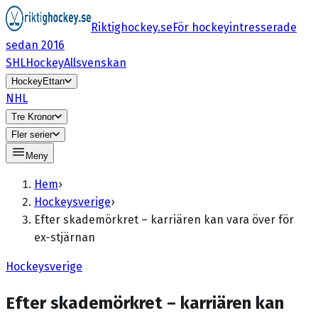
Riktighockey.se
För hockeyintresserade
sedan 2016
SHL
HockeyAllsvenskan
HockeyEttan
NHL
Tre Kronor
Fler serier
Meny
Hem
›
Hockeysverige
›
Efter skademörkret – karriären kan vara över för
ex-stjärnan
Hockeysverige
Efter skademörkret – karriären kan