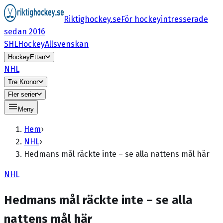
Riktighockey.se
För hockeyintresserade
sedan 2016
SHL
HockeyAllsvenskan
HockeyEttan
NHL
Tre Kronor
Fler serier
Meny
Hem
›
NHL
›
Hedmans mål räckte inte – se alla nattens mål här
NHL
Hedmans mål räckte inte – se alla
nattens mål här