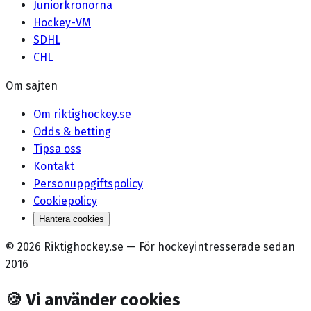
Juniorkronorna
Hockey-VM
SDHL
CHL
Om sajten
Om riktighockey.se
Odds & betting
Tipsa oss
Kontakt
Personuppgiftspolicy
Cookiepolicy
Hantera cookies
©
2026
Riktighockey.se
—
För hockeyintresserade sedan
2016
🍪
Vi använder cookies