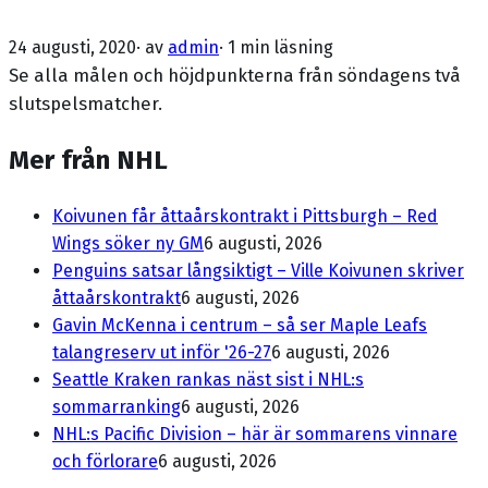
24 augusti, 2020
· av
admin
·
1 min läsning
Se alla målen och höjdpunkterna från söndagens två
slutspelsmatcher.
Mer från NHL
Koivunen får åttaårskontrakt i Pittsburgh – Red
Wings söker ny GM
6 augusti, 2026
Penguins satsar långsiktigt – Ville Koivunen skriver
åttaårskontrakt
6 augusti, 2026
Gavin McKenna i centrum – så ser Maple Leafs
talangreserv ut inför '26-27
6 augusti, 2026
Seattle Kraken rankas näst sist i NHL:s
sommarranking
6 augusti, 2026
NHL:s Pacific Division – här är sommarens vinnare
och förlorare
6 augusti, 2026