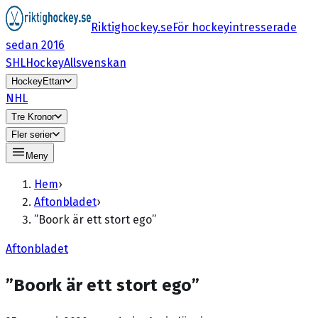
Riktighockey.se
För hockeyintresserade
sedan 2016
SHL
HockeyAllsvenskan
HockeyEttan
NHL
Tre Kronor
Fler serier
Meny
Hem
›
Aftonbladet
›
”Boork är ett stort ego”
Aftonbladet
”Boork är ett stort ego”