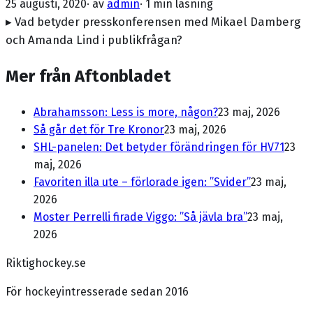
25 augusti, 2020
· av
admin
·
1 min läsning
▸ Vad betyder presskonferensen med Mikael Damberg
och Amanda Lind i publikfrågan?
Mer från Aftonbladet
Abrahamsson: Less is more, någon?
23 maj, 2026
Så går det för Tre Kronor
23 maj, 2026
SHL-panelen: Det betyder förändringen för HV71
23
maj, 2026
Favoriten illa ute – förlorade igen: ”Svider”
23 maj,
2026
Moster Perrelli firade Viggo: ”Så jävla bra”
23 maj,
2026
Riktighockey.se
För hockeyintresserade sedan 2016