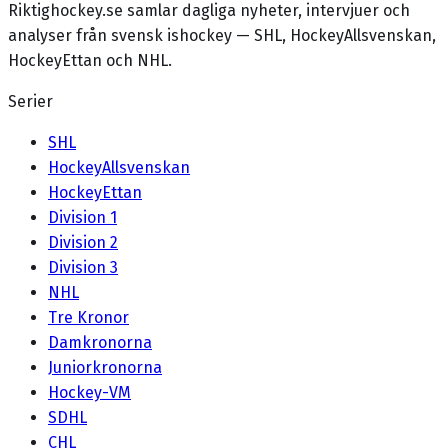
Riktighockey.se samlar dagliga nyheter, intervjuer och
analyser från svensk ishockey — SHL, HockeyAllsvenskan,
HockeyEttan och NHL.
Serier
SHL
HockeyAllsvenskan
HockeyEttan
Division 1
Division 2
Division 3
NHL
Tre Kronor
Damkronorna
Juniorkronorna
Hockey-VM
SDHL
CHL