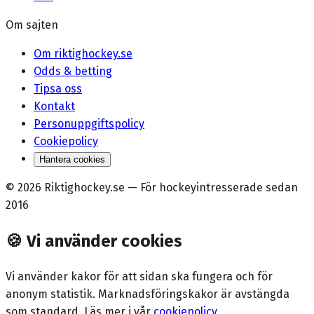
Om sajten
Om riktighockey.se
Odds & betting
Tipsa oss
Kontakt
Personuppgiftspolicy
Cookiepolicy
Hantera cookies
©
2026
Riktighockey.se
—
För hockeyintresserade sedan
2016
🍪
Vi använder cookies
Vi använder kakor för att sidan ska fungera och för
anonym statistik. Marknadsförings­kakor är avstängda
som standard. Läs mer i vår
cookiepolicy
.