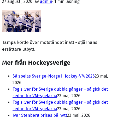
27 augusti, 2020
· av
admin
·
1 min läsning
Tampa körde över motståndet inatt - stjärnans
ersättare utbytt.
Mer från Hockeysverige
Så spelas Sverige-Norge i Hockey-VM 2026
23 maj,
2026
Tog silver för Sverige dubbla gånger – så gick det
sedan för VM-spelarna
23 maj, 2026
Tog silver för Sverige dubbla gånger – så gick det
sedan för VM-spelarna
23 maj, 2026
Ivar Stenberg prisas på nytt
23 maj, 2026