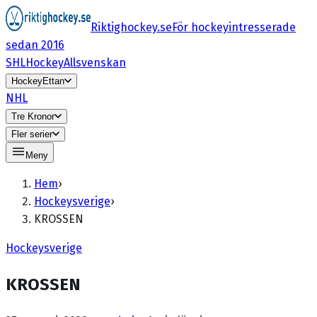
Riktighockey.se
För hockeyintresserade
sedan 2016
SHL
HockeyAllsvenskan
HockeyEttan
NHL
Tre Kronor
Fler serier
Meny
Hem
›
Hockeysverige
›
KROSSEN
Hockeysverige
KROSSEN