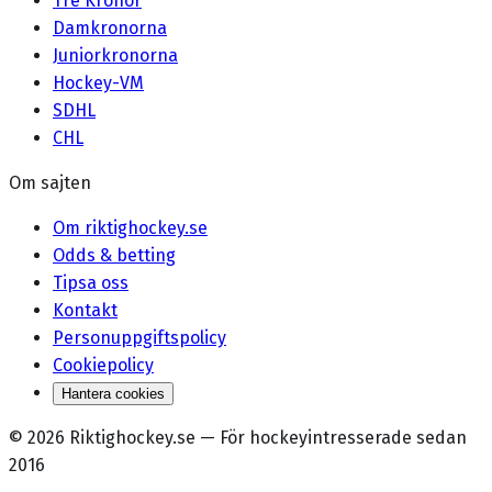
Tre Kronor
Damkronorna
Juniorkronorna
Hockey-VM
SDHL
CHL
Om sajten
Om riktighockey.se
Odds & betting
Tipsa oss
Kontakt
Personuppgiftspolicy
Cookiepolicy
Hantera cookies
©
2026
Riktighockey.se
—
För hockeyintresserade sedan
2016