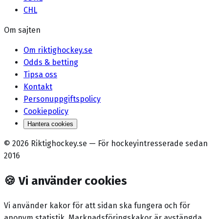
CHL
Om sajten
Om riktighockey.se
Odds & betting
Tipsa oss
Kontakt
Personuppgiftspolicy
Cookiepolicy
Hantera cookies
©
2026
Riktighockey.se
—
För hockeyintresserade sedan
2016
🍪
Vi använder cookies
Vi använder kakor för att sidan ska fungera och för
anonym statistik. Marknadsförings­kakor är avstängda