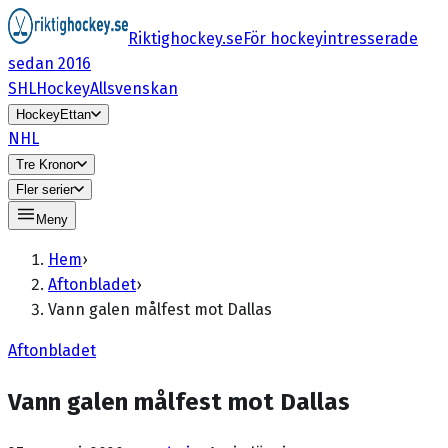
Riktighockey.se
För hockeyintresserade
sedan 2016
SHL
HockeyAllsvenskan
HockeyEttan
NHL
Tre Kronor
Fler serier
Meny
Hem
›
Aftonbladet
›
Vann galen målfest mot Dallas
Aftonbladet
Vann galen målfest mot Dallas