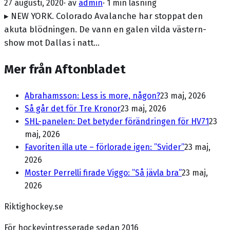
27 augusti, 2020
· av
admin
·
1 min läsning
▸ NEW YORK. Colorado Avalanche har stoppat den
akuta blödningen. De vann en galen vilda västern-
show mot Dallas i natt…
Mer från Aftonbladet
Abrahamsson: Less is more, någon?
23 maj, 2026
Så går det för Tre Kronor
23 maj, 2026
SHL-panelen: Det betyder förändringen för HV71
23
maj, 2026
Favoriten illa ute – förlorade igen: ”Svider”
23 maj,
2026
Moster Perrelli firade Viggo: ”Så jävla bra”
23 maj,
2026
Riktighockey.se
För hockeyintresserade sedan 2016