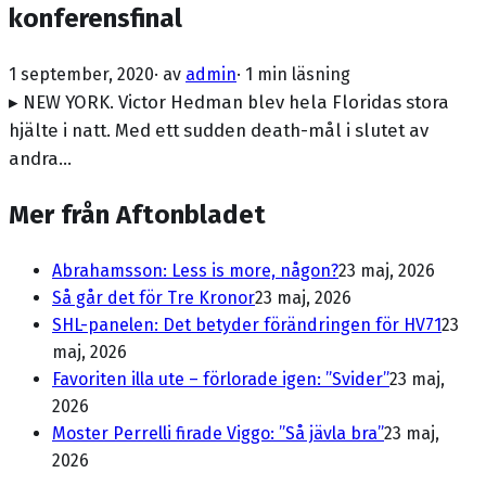
konferensfinal
1 september, 2020
· av
admin
·
1 min läsning
▸ NEW YORK. Victor Hedman blev hela Floridas stora
hjälte i natt. Med ett sudden death-mål i slutet av
andra…
Mer från Aftonbladet
Abrahamsson: Less is more, någon?
23 maj, 2026
Så går det för Tre Kronor
23 maj, 2026
SHL-panelen: Det betyder förändringen för HV71
23
maj, 2026
Favoriten illa ute – förlorade igen: ”Svider”
23 maj,
2026
Moster Perrelli firade Viggo: ”Så jävla bra”
23 maj,
2026