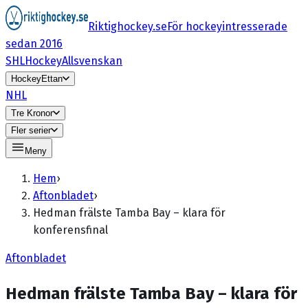
Riktighockey.se
För hockeyintresserade
sedan 2016
SHL
HockeyAllsvenskan
HockeyEttan
NHL
Tre Kronor
Fler serier
Meny
Hem
›
Aftonbladet
›
Hedman frälste Tamba Bay – klara för
konferensfinal
Aftonbladet
Hedman frälste Tamba Bay – klara för