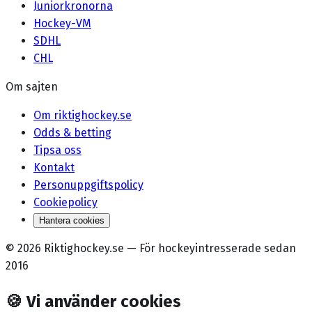
Juniorkronorna
Hockey-VM
SDHL
CHL
Om sajten
Om riktighockey.se
Odds & betting
Tipsa oss
Kontakt
Personuppgiftspolicy
Cookiepolicy
Hantera cookies
©
2026
Riktighockey.se
—
För hockeyintresserade sedan
2016
🍪
Vi använder cookies