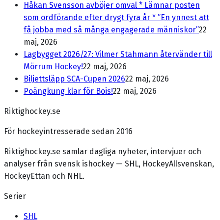
Håkan Svensson avböjer omval * Lämnar posten
som ordförande efter drygt fyra år * ”En ynnest att
få jobba med så många engagerade människor”
22
maj, 2026
Lagbygget 2026/27: Vilmer Stahmann återvänder till
Mörrum Hockey!
22 maj, 2026
Biljettsläpp SCA-Cupen 2026
22 maj, 2026
Poängkung klar för Bois!
22 maj, 2026
Riktighockey.se
För hockeyintresserade sedan 2016
Riktighockey.se samlar dagliga nyheter, intervjuer och
analyser från svensk ishockey — SHL, HockeyAllsvenskan,
HockeyEttan och NHL.
Serier
SHL