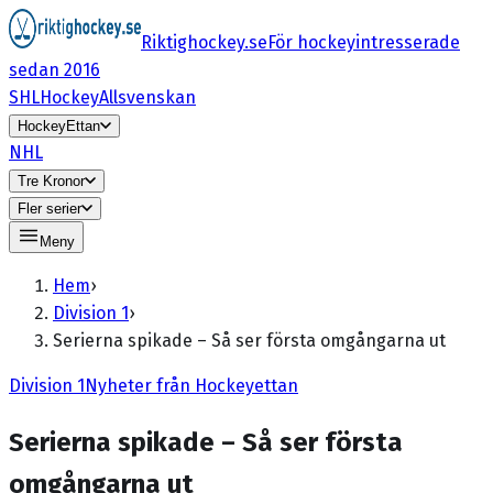
Riktighockey.se
För hockeyintresserade
sedan 2016
SHL
HockeyAllsvenskan
HockeyEttan
NHL
Tre Kronor
Fler serier
Meny
Hem
›
Division 1
›
Serierna spikade – Så ser första omgångarna ut
Division 1
Nyheter från Hockeyettan
Serierna spikade – Så ser första
omgångarna ut