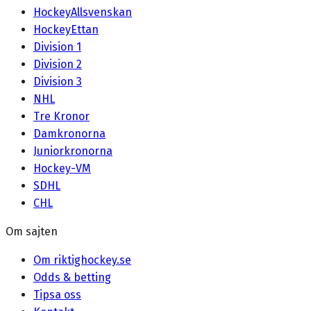
HockeyAllsvenskan
HockeyEttan
Division 1
Division 2
Division 3
NHL
Tre Kronor
Damkronorna
Juniorkronorna
Hockey-VM
SDHL
CHL
Om sajten
Om riktighockey.se
Odds & betting
Tipsa oss