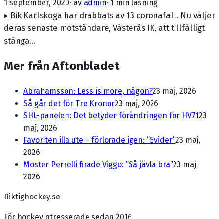
1 september, 2020
· av
admin
·
1 min läsning
▸ Bik Karlskoga har drabbats av 13 coronafall. Nu väljer
deras senaste motståndare, Västerås IK, att tillfälligt
stänga…
Mer från Aftonbladet
Abrahamsson: Less is more, någon?
23 maj, 2026
Så går det för Tre Kronor
23 maj, 2026
SHL-panelen: Det betyder förändringen för HV71
23
maj, 2026
Favoriten illa ute – förlorade igen: ”Svider”
23 maj,
2026
Moster Perrelli firade Viggo: ”Så jävla bra”
23 maj,
2026
Riktighockey.se
För hockeyintresserade sedan 2016