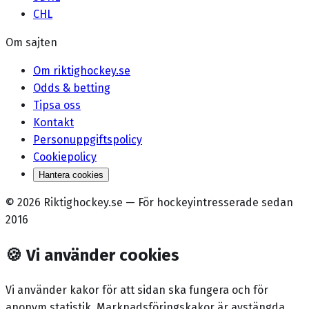
CHL
Om sajten
Om riktighockey.se
Odds & betting
Tipsa oss
Kontakt
Personuppgiftspolicy
Cookiepolicy
Hantera cookies
©
2026
Riktighockey.se
—
För hockeyintresserade sedan
2016
🍪
Vi använder cookies
Vi använder kakor för att sidan ska fungera och för
anonym statistik. Marknadsförings­kakor är avstängda