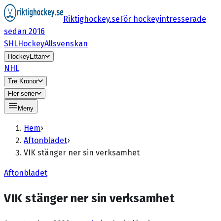
Riktighockey.se
För hockeyintresserade
sedan 2016
SHL
HockeyAllsvenskan
HockeyEttan
NHL
Tre Kronor
Fler serier
Meny
Hem
›
Aftonbladet
›
VIK stänger ner sin verksamhet
Aftonbladet
VIK stänger ner sin verksamhet