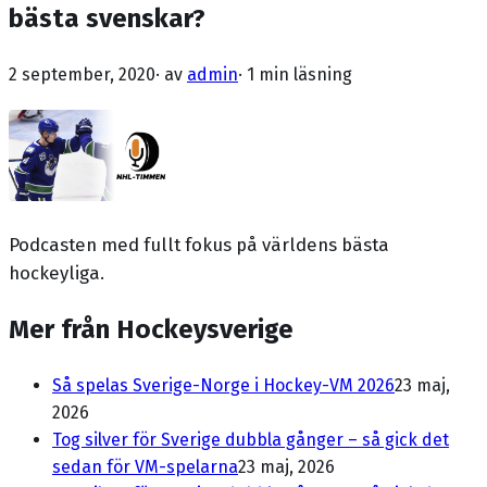
bästa svenskar?
2 september, 2020
· av
admin
·
1 min läsning
Podcasten med fullt fokus på världens bästa
hockeyliga.
Mer från Hockeysverige
Så spelas Sverige-Norge i Hockey-VM 2026
23 maj,
2026
Tog silver för Sverige dubbla gånger – så gick det
sedan för VM-spelarna
23 maj, 2026