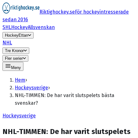
Riktighockey.se
För hockeyintresserade
sedan 2016
SHL
HockeyAllsvenskan
HockeyEttan
NHL
Tre Kronor
Fler serier
Meny
Hem
›
Hockeysverige
›
NHL-TIMMEN: De har varit slutspelets bästa
svenskar?
Hockeysverige
NHL-TIMMEN: De har varit slutspelets