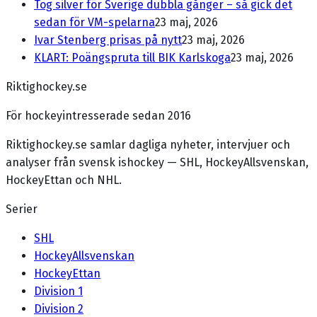
Tog silver för Sverige dubbla gånger – så gick det
sedan för VM-spelarna
23 maj, 2026
Ivar Stenberg prisas på nytt
23 maj, 2026
KLART: Poängspruta till BIK Karlskoga
23 maj, 2026
Riktighockey.se
För hockeyintresserade sedan 2016
Riktighockey.se samlar dagliga nyheter, intervjuer och
analyser från svensk ishockey — SHL, HockeyAllsvenskan,
HockeyEttan och NHL.
Serier
SHL
HockeyAllsvenskan
HockeyEttan
Division 1
Division 2