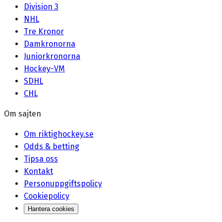
Division 3
NHL
Tre Kronor
Damkronorna
Juniorkronorna
Hockey-VM
SDHL
CHL
Om sajten
Om riktighockey.se
Odds & betting
Tipsa oss
Kontakt
Personuppgiftspolicy
Cookiepolicy
Hantera cookies