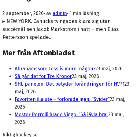
2 september, 2020
· av
admin
·
1 min läsning
▸ NEW YORK. Canucks tvingades klara sig utan
succémålisen Jacob Markström i natt – men Elias
Pettersson spelade…
Mer från Aftonbladet
Abrahamsson: Less is more, någon?
23 maj, 2026
Så går det för Tre Kronor
23 maj, 2026
SHL-panelen: Det betyder förändringen för HV71
23
maj, 2026
Favoriten illa ute – förlorade igen: ”Svider”
23 maj,
2026
Moster Perrelli firade Viggo: ”Så jävla bra”
23 maj,
2026
Riktighockey.se