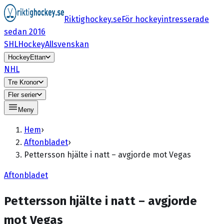
Riktighockey.se
För hockeyintresserade
sedan 2016
SHL
HockeyAllsvenskan
HockeyEttan
NHL
Tre Kronor
Fler serier
Meny
Hem
›
Aftonbladet
›
Pettersson hjälte i natt – avgjorde mot Vegas
Aftonbladet
Pettersson hjälte i natt – avgjorde
mot Vegas