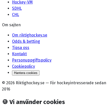
Hockey-VM
SDHL
CHL
Om sajten
Om riktighockey.se
Odds & betting
Tipsa oss
Kontakt
Personuppgiftspolicy
Cookiepolicy
Hantera cookies
©
2026
Riktighockey.se
—
För hockeyintresserade sedan
2016
🍪
Vi använder cookies