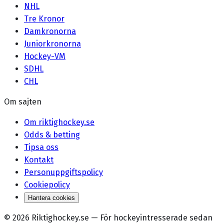
NHL
Tre Kronor
Damkronorna
Juniorkronorna
Hockey-VM
SDHL
CHL
Om sajten
Om riktighockey.se
Odds & betting
Tipsa oss
Kontakt
Personuppgiftspolicy
Cookiepolicy
Hantera cookies
©
2026
Riktighockey.se
—
För hockeyintresserade sedan