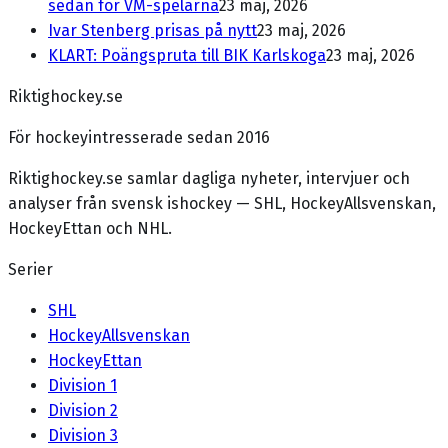
sedan för VM-spelarna
23 maj, 2026
Ivar Stenberg prisas på nytt
23 maj, 2026
KLART: Poängspruta till BIK Karlskoga
23 maj, 2026
Riktighockey.se
För hockeyintresserade sedan 2016
Riktighockey.se samlar dagliga nyheter, intervjuer och
analyser från svensk ishockey — SHL, HockeyAllsvenskan,
HockeyEttan och NHL.
Serier
SHL
HockeyAllsvenskan
HockeyEttan
Division 1
Division 2
Division 3