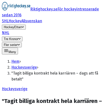
Riktighockey.se
För hockeyintresserade
sedan 2016
SHL
HockeyAllsvenskan
HockeyEttan
NHL
Tre Kronor
Fler serier
Meny
Hem
›
Hockeysverige
›
"Tagit billiga kontrakt hela karriären – dags att få
betalt"
Hockeysverige
"Tagit billiga kontrakt hela karriären –