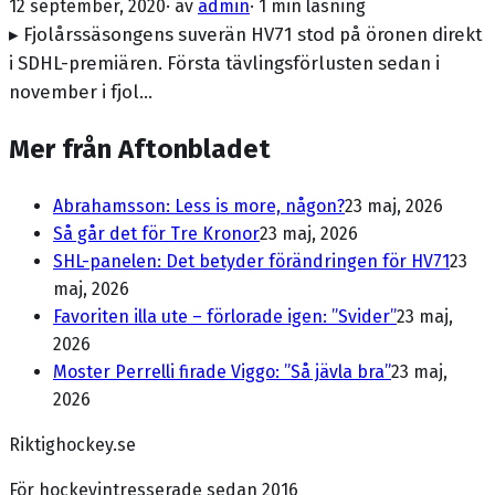
12 september, 2020
· av
admin
·
1 min läsning
▸ Fjolårssäsongens suverän HV71 stod på öronen direkt
i SDHL-premiären. Första tävlingsförlusten sedan i
november i fjol…
Mer från Aftonbladet
Abrahamsson: Less is more, någon?
23 maj, 2026
Så går det för Tre Kronor
23 maj, 2026
SHL-panelen: Det betyder förändringen för HV71
23
maj, 2026
Favoriten illa ute – förlorade igen: ”Svider”
23 maj,
2026
Moster Perrelli firade Viggo: ”Så jävla bra”
23 maj,
2026
Riktighockey.se
För hockeyintresserade sedan 2016