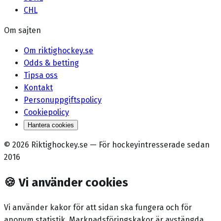
CHL
Om sajten
Om riktighockey.se
Odds & betting
Tipsa oss
Kontakt
Personuppgiftspolicy
Cookiepolicy
Hantera cookies
©
2026
Riktighockey.se
—
För hockeyintresserade sedan
2016
🍪
Vi använder cookies
Vi använder kakor för att sidan ska fungera och för
anonym statistik. Marknadsförings­kakor är avstängda