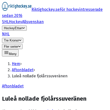
Riktighockey.se
För hockeyintresserade
sedan 2016
SHL
HockeyAllsvenskan
HockeyEttan
NHL
Tre Kronor
Fler serier
Meny
Hem
›
Aftonbladet
›
Luleå nollade fjolårssuveränen
Aftonbladet
Luleå nollade fjolårssuveränen