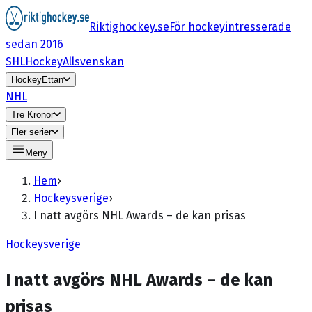
Riktighockey.se
För hockeyintresserade
sedan 2016
SHL
HockeyAllsvenskan
HockeyEttan
NHL
Tre Kronor
Fler serier
Meny
Hem
›
Hockeysverige
›
I natt avgörs NHL Awards – de kan prisas
Hockeysverige
I natt avgörs NHL Awards – de kan
prisas