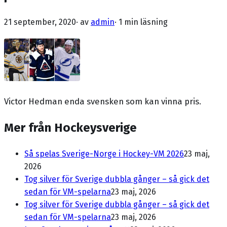
21 september, 2020
· av
admin
·
1 min läsning
Victor Hedman enda svensken som kan vinna pris.
Mer från Hockeysverige
Så spelas Sverige-Norge i Hockey-VM 2026
23 maj,
2026
Tog silver för Sverige dubbla gånger – så gick det
sedan för VM-spelarna
23 maj, 2026
Tog silver för Sverige dubbla gånger – så gick det
sedan för VM-spelarna
23 maj, 2026