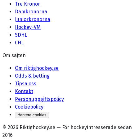
Tre Kronor
Damkronorna
Juniorkronorna
Hockey-VM
SDHL
CHL
Om sajten
Om riktighockey.se
Odds & betting
Tipsa oss
Kontakt
Personuppgiftspolicy
Cookiepolicy
Hantera cookies
©
2026
Riktighockey.se
—
För hockeyintresserade sedan
2016