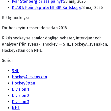
Ivar Stenberg prisas på nytt
23 maj, 2026
KLART: Poängspruta till BIK Karlskoga
23 maj, 2026
Riktighockey.se
För hockeyintresserade sedan 2016
Riktighockey.se samlar dagliga nyheter, intervjuer och
analyser från svensk ishockey — SHL, HockeyAllsvenskan,
HockeyEttan och NHL.
Serier
SHL
HockeyAllsvenskan
HockeyEttan
Division 1
Division 2
Division 3
NHL