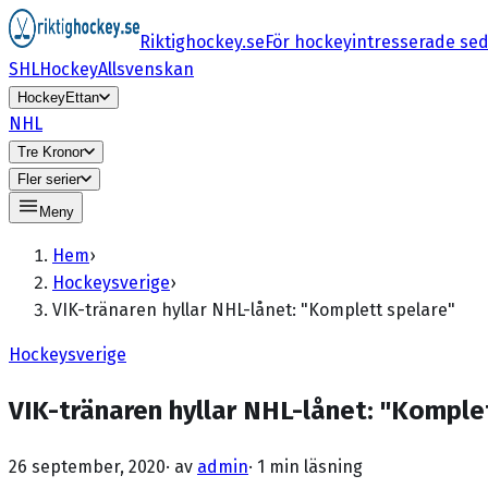
Riktighockey.se
För hockeyintresserade se
SHL
HockeyAllsvenskan
HockeyEttan
NHL
Tre Kronor
Fler serier
Meny
Hem
›
Hockeysverige
›
VIK-tränaren hyllar NHL-lånet: "Komplett spelare"
Hockeysverige
VIK-tränaren hyllar NHL-lånet: "Komple
26 september, 2020
· av
admin
·
1 min läsning