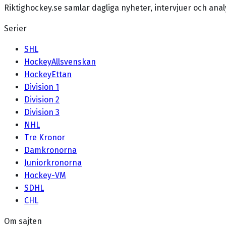
Riktighockey.se samlar dagliga nyheter, intervjuer och an
Serier
SHL
HockeyAllsvenskan
HockeyEttan
Division 1
Division 2
Division 3
NHL
Tre Kronor
Damkronorna
Juniorkronorna
Hockey-VM
SDHL
CHL
Om sajten