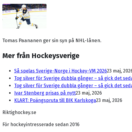
Tomas Paananen ger sin syn på NHL-lånen.
Mer från Hockeysverige
Så spelas Sverige-Norge i Hockey-VM 2026
23 maj, 202
Tog silver för Sverige dubbla gånger – så gick det se
Tog silver för Sverige dubbla gånger – så gick det se
Ivar Stenberg prisas på nytt
23 maj, 2026
KLART: Poängspruta till BIK Karlskoga
23 maj, 2026
Riktighockey.se
För hockeyintresserade sedan 2016