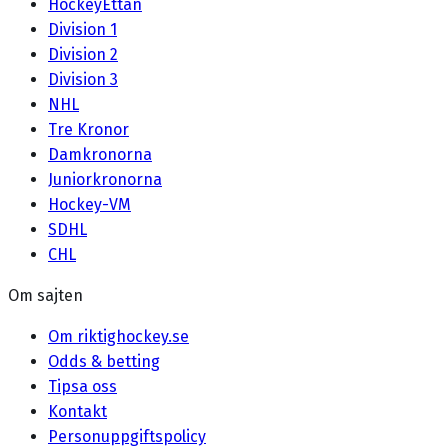
HockeyEttan
Division 1
Division 2
Division 3
NHL
Tre Kronor
Damkronorna
Juniorkronorna
Hockey-VM
SDHL
CHL
Om sajten
Om riktighockey.se
Odds & betting
Tipsa oss
Kontakt
Personuppgiftspolicy