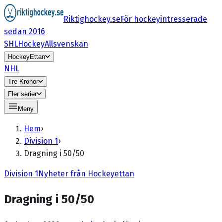
Riktighockey.se
För hockeyintresserade
sedan 2016
SHL
HockeyAllsvenskan
HockeyEttan
NHL
Tre Kronor
Fler serier
Meny
Hem
›
Division 1
›
Dragning i 50/50
Division 1
Nyheter från Hockeyettan
Dragning i 50/50