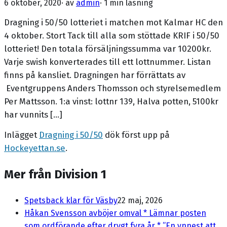
6 oktober, 2020
· av
admin
·
1 min läsning
Dragning i 50/50 lotteriet i matchen mot Kalmar HC den
4 oktober. Stort Tack till alla som stöttade KRIF i 50/50
lotteriet! Den totala försäljningssumma var 10200kr.
Varje swish konverterades till ett lottnummer. Listan
finns på kansliet. Dragningen har förrättats av
Eventgruppens Anders Thomsson och styrelsemedlem
Per Mattsson. 1:a vinst: lottnr 139, Halva potten, 5100kr
har vunnits […]
Inlägget
Dragning i 50/50
dök först upp på
Hockeyettan.se
.
Mer från Division 1
Spetsback klar för Väsby
22 maj, 2026
Håkan Svensson avböjer omval * Lämnar posten
som ordförande efter drygt fyra år * ”En ynnest att