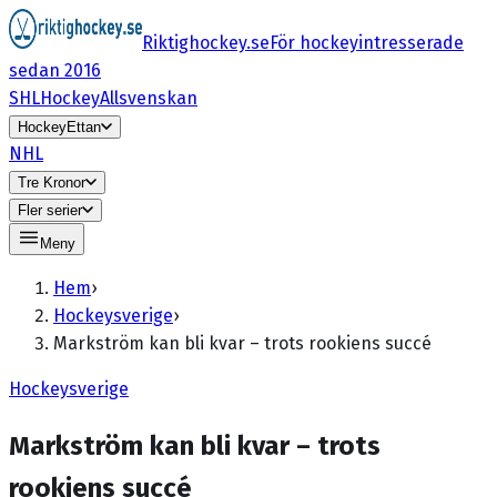
Riktighockey.se
För hockeyintresserade
sedan 2016
SHL
HockeyAllsvenskan
HockeyEttan
NHL
Tre Kronor
Fler serier
Meny
Hem
›
Hockeysverige
›
Markström kan bli kvar – trots rookiens succé
Hockeysverige
Markström kan bli kvar – trots
rookiens succé