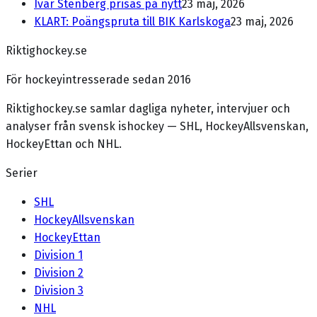
Ivar Stenberg prisas på nytt
23 maj, 2026
KLART: Poängspruta till BIK Karlskoga
23 maj, 2026
Riktighockey.se
För hockeyintresserade sedan 2016
Riktighockey.se samlar dagliga nyheter, intervjuer och
analyser från svensk ishockey — SHL, HockeyAllsvenskan,
HockeyEttan och NHL.
Serier
SHL
HockeyAllsvenskan
HockeyEttan
Division 1
Division 2
Division 3
NHL