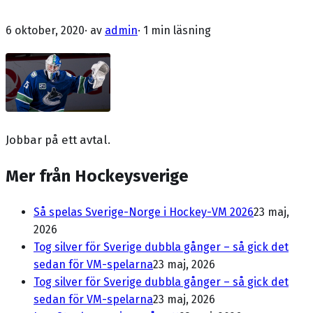
6 oktober, 2020
· av
admin
·
1 min läsning
Jobbar på ett avtal.
Mer från Hockeysverige
Så spelas Sverige-Norge i Hockey-VM 2026
23 maj,
2026
Tog silver för Sverige dubbla gånger – så gick det
sedan för VM-spelarna
23 maj, 2026
Tog silver för Sverige dubbla gånger – så gick det
sedan för VM-spelarna
23 maj, 2026