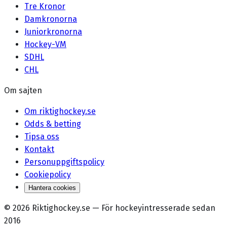
Tre Kronor
Damkronorna
Juniorkronorna
Hockey-VM
SDHL
CHL
Om sajten
Om riktighockey.se
Odds & betting
Tipsa oss
Kontakt
Personuppgiftspolicy
Cookiepolicy
Hantera cookies
©
2026
Riktighockey.se
—
För hockeyintresserade sedan
2016