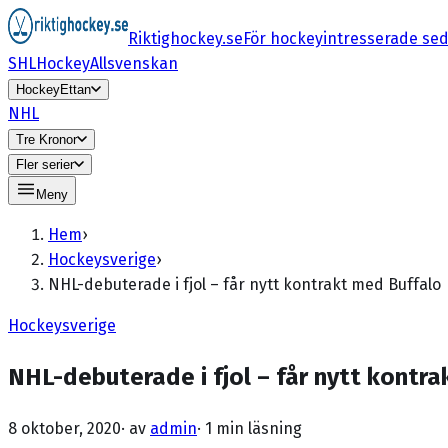
Riktighockey.se
För hockeyintresserade se
SHL
HockeyAllsvenskan
HockeyEttan
NHL
Tre Kronor
Fler serier
Meny
Hem
›
Hockeysverige
›
NHL-debuterade i fjol – får nytt kontrakt med Buffalo
Hockeysverige
NHL-debuterade i fjol – får nytt kontr
8 oktober, 2020
· av
admin
·
1 min läsning