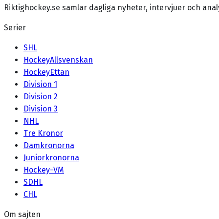
Riktighockey.se samlar dagliga nyheter, intervjuer och an
Serier
SHL
HockeyAllsvenskan
HockeyEttan
Division 1
Division 2
Division 3
NHL
Tre Kronor
Damkronorna
Juniorkronorna
Hockey-VM
SDHL
CHL
Om sajten