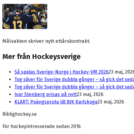
Målvakten skriver nytt ettårskontrakt.
Mer från Hockeysverige
Så spelas Sverige-Norge i Hockey-VM 2026
23 maj, 202
Tog silver för Sverige dubbla gånger – så gick det se
Tog silver för Sverige dubbla gånger – så gick det se
Ivar Stenberg prisas på nytt
23 maj, 2026
KLART: Poängspruta till BIK Karlskoga
23 maj, 2026
Riktighockey.se
För hockeyintresserade sedan 2016