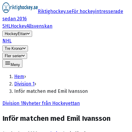
Riktighockey.se
För hockeyintresserade
sedan 2016
SHL
HockeyAllsvenskan
HockeyEttan
NHL
Tre Kronor
Fler serier
Meny
Hem
›
Division 1
›
Inför matchen med Emil Ivansson
Division 1
Nyheter från Hockeyettan
Inför matchen med Emil Ivansson