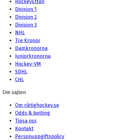
HockeyEttan
Division 1
Division 2
Division 3
NHL
Tre Kronor
Damkronorna
Juniorkronorna
Hockey-VM
SDHL
CHL
Om sajten
Om riktighockey.se
Odds & betting
Tipsa oss
Kontakt
Personuppgiftspolicy