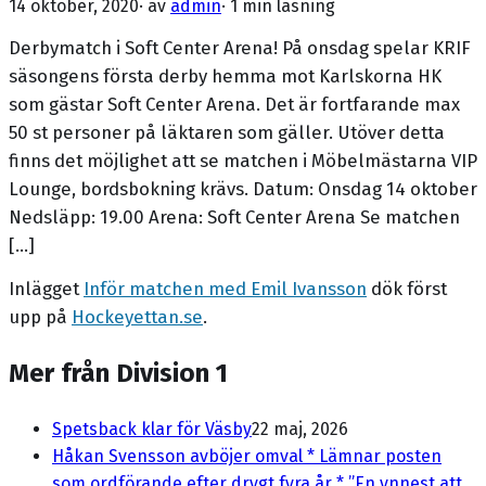
14 oktober, 2020
· av
admin
·
1 min läsning
Derbymatch i Soft Center Arena! På onsdag spelar KRIF
säsongens första derby hemma mot Karlskorna HK
som gästar Soft Center Arena. Det är fortfarande max
50 st personer på läktaren som gäller. Utöver detta
finns det möjlighet att se matchen i Möbelmästarna VIP
Lounge, bordsbokning krävs. Datum: Onsdag 14 oktober
Nedsläpp: 19.00 Arena: Soft Center Arena Se matchen
[…]
Inlägget
Inför matchen med Emil Ivansson
dök först
upp på
Hockeyettan.se
.
Mer från Division 1
Spetsback klar för Väsby
22 maj, 2026
Håkan Svensson avböjer omval * Lämnar posten
som ordförande efter drygt fyra år * ”En ynnest att