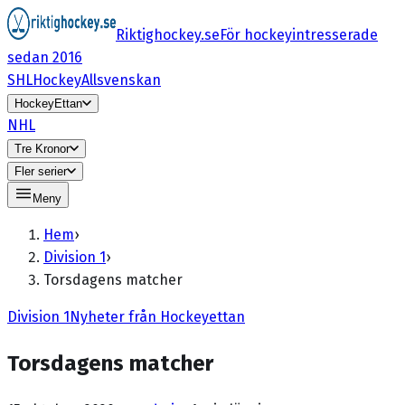
Riktighockey.se
För hockeyintresserade
sedan 2016
SHL
HockeyAllsvenskan
HockeyEttan
NHL
Tre Kronor
Fler serier
Meny
Hem
›
Division 1
›
Torsdagens matcher
Division 1
Nyheter från Hockeyettan
Torsdagens matcher