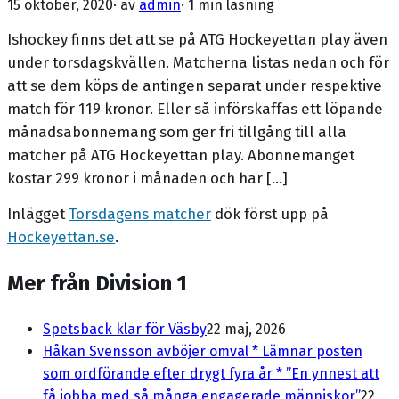
15 oktober, 2020
· av
admin
·
1 min läsning
Ishockey finns det att se på ATG Hockeyettan play även
under torsdagskvällen. Matcherna listas nedan och för
att se dem köps de antingen separat under respektive
match för 119 kronor. Eller så införskaffas ett löpande
månadsabonnemang som ger fri tillgång till alla
matcher på ATG Hockeyettan play. Abonnemanget
kostar 299 kronor i månaden och har […]
Inlägget
Torsdagens matcher
dök först upp på
Hockeyettan.se
.
Mer från Division 1
Spetsback klar för Väsby
22 maj, 2026
Håkan Svensson avböjer omval * Lämnar posten
som ordförande efter drygt fyra år * ”En ynnest att
få jobba med så många engagerade människor”
22