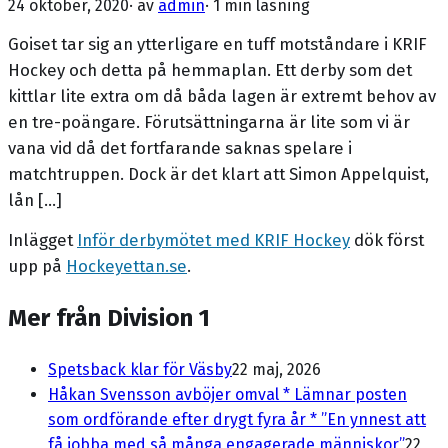
24 oktober, 2020
· av
admin
·
1 min läsning
Goiset tar sig an ytterligare en tuff motståndare i KRIF
Hockey och detta på hemmaplan. Ett derby som det
kittlar lite extra om då båda lagen är extremt behov av
en tre-poängare. Förutsättningarna är lite som vi är
vana vid då det fortfarande saknas spelare i
matchtruppen. Dock är det klart att Simon Appelquist,
lån […]
Inlägget
Inför derbymötet med KRIF Hockey
dök först
upp på
Hockeyettan.se
.
Mer från Division 1
Spetsback klar för Väsby
22 maj, 2026
Håkan Svensson avböjer omval * Lämnar posten
som ordförande efter drygt fyra år * ”En ynnest att
få jobba med så många engagerade människor”
22