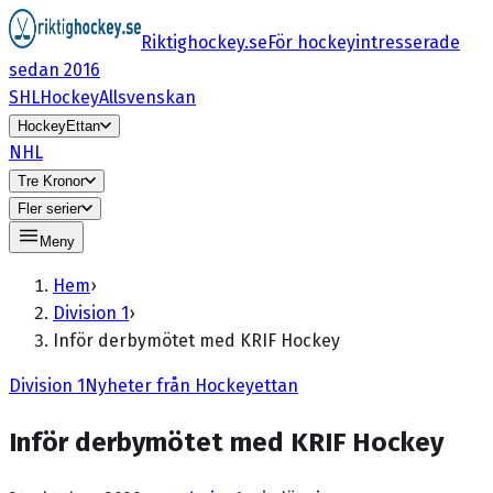
Riktighockey.se
För hockeyintresserade
sedan 2016
SHL
HockeyAllsvenskan
HockeyEttan
NHL
Tre Kronor
Fler serier
Meny
Hem
›
Division 1
›
Inför derbymötet med KRIF Hockey
Division 1
Nyheter från Hockeyettan
Inför derbymötet med KRIF Hockey