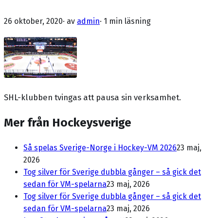
26 oktober, 2020
· av
admin
·
1 min läsning
SHL-klubben tvingas att pausa sin verksamhet.
Mer från Hockeysverige
Så spelas Sverige-Norge i Hockey-VM 2026
23 maj,
2026
Tog silver för Sverige dubbla gånger – så gick det
sedan för VM-spelarna
23 maj, 2026
Tog silver för Sverige dubbla gånger – så gick det
sedan för VM-spelarna
23 maj, 2026