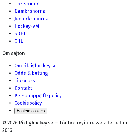
Tre Kronor
Damkronorna
Juniorkronorna
Hockey-VM
SDHL
CHL
Om sajten
Om riktighockey.se
Odds & betting
Tipsa oss
Kontakt
Personuppgiftspolicy
Cookiepolicy
Hantera cookies
©
2026
Riktighockey.se
—
För hockeyintresserade sedan
2016