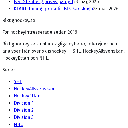
Ivar Stenberg prisas på nytt
23 maj, 2026
KLART: Poängspruta till BIK Karlskoga
23 maj, 2026
Riktighockey.se
För hockeyintresserade sedan 2016
Riktighockey.se samlar dagliga nyheter, intervjuer och
analyser från svensk ishockey — SHL, HockeyAllsvenskan,
HockeyEttan och NHL.
Serier
SHL
HockeyAllsvenskan
HockeyEttan
Division 1
Division 2
Division 3
NHL