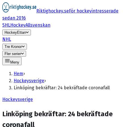
Riktighockey.se
För hockeyintresserade
sedan 2016
SHL
HockeyAllsvenskan
HockeyEttan
NHL
Tre Kronor
Fler serier
Meny
Hem
›
Hockeysverige
›
Linköping bekräftar: 24 bekräftade coronafall
Hockeysverige
Linköping bekräftar: 24 bekräftade
coronafall